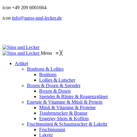
icon
+49 209 6001664
icon
info@suess-und-lecker.de
Menu
≡
╳
Artikel
Bonbons & Lollies
Bonbons
Lollies & Lutscher
Boxen & Dosen & Spender
Boxen & Dosen
Spender & Blister & Reagenzgläser
Energie & Vitamine & Müsli & Protein
Müsli & Vitamine & Proteine
Traubenzucker & Brause
Engergy Shots & Koffein
Fruchtgummi & Schaumzucker & Lakritz
Fruchtgummi
Lakritz