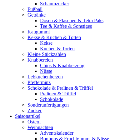
Schaumzucker
Fußball
Getränke
Dosen & Flaschen & Tetra Paks
Tee & Kaffee & Sonstiges
Kaugummi
Kekse & Kuchen & Torten
Kekse
Kuchen & Torten
Kleine Stückzahlen
Knabbereien
Chips & Knabberzeug
Nüsse
Lebkuchenherzen
Pfefferminz
Schokolade & Pralinen & Trüffel
Pralinen & Trüffel
Schokolade
Sonderanfertigungen
Zucker
Saisonartikel
Ostern
Weihnachten
Adventskalender
Bonbons & Fruchtgummi & Nüsse