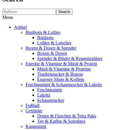
Search
Menu
Artikel
Bonbons & Lollies
Bonbons
Lollies & Lutscher
Boxen & Dosen & Spender
Boxen & Dosen
Spender & Blister & Reagenzgläser
Energie & Vitamine & Müsli & Protein
Müsli & Vitamine & Proteine
Traubenzucker & Brause
Engergy Shots & Koffein
Fruchtgummi & Schaumzucker & Lakritz
Fruchtgummi
Lakritz
Schaumzucker
Fußball
Getränke
Dosen & Flaschen & Tetra Paks
Tee & Kaffee & Sonstiges
Kaugummi