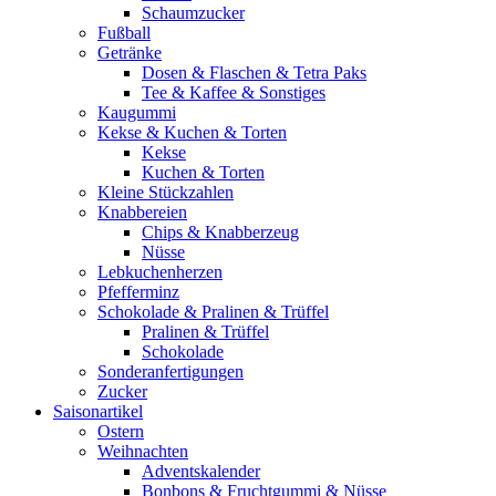
Schaumzucker
Fußball
Getränke
Dosen & Flaschen & Tetra Paks
Tee & Kaffee & Sonstiges
Kaugummi
Kekse & Kuchen & Torten
Kekse
Kuchen & Torten
Kleine Stückzahlen
Knabbereien
Chips & Knabberzeug
Nüsse
Lebkuchenherzen
Pfefferminz
Schokolade & Pralinen & Trüffel
Pralinen & Trüffel
Schokolade
Sonderanfertigungen
Zucker
Saisonartikel
Ostern
Weihnachten
Adventskalender
Bonbons & Fruchtgummi & Nüsse