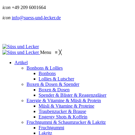
icon
+49 209 6001664
icon
info@suess-und-lecker.de
Menu
≡
╳
Artikel
Bonbons & Lollies
Bonbons
Lollies & Lutscher
Boxen & Dosen & Spender
Boxen & Dosen
Spender & Blister & Reagenzgläser
Energie & Vitamine & Müsli & Protein
Müsli & Vitamine & Proteine
Traubenzucker & Brause
Engergy Shots & Koffein
Fruchtgummi & Schaumzucker & Lakritz
Fruchtgummi
Lakritz