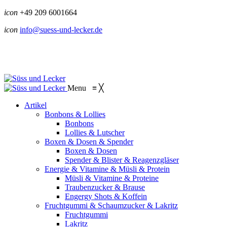
icon
+49 209 6001664
icon
info@suess-und-lecker.de
Menu
≡
╳
Artikel
Bonbons & Lollies
Bonbons
Lollies & Lutscher
Boxen & Dosen & Spender
Boxen & Dosen
Spender & Blister & Reagenzgläser
Energie & Vitamine & Müsli & Protein
Müsli & Vitamine & Proteine
Traubenzucker & Brause
Engergy Shots & Koffein
Fruchtgummi & Schaumzucker & Lakritz
Fruchtgummi
Lakritz