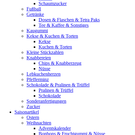
Schaumzucker
Fußball
Getränke
Dosen & Flaschen & Tetra Paks
Tee & Kaffee & Sonstiges
Kaugummi
Kekse & Kuchen & Torten
Kekse
Kuchen & Torten
Kleine Stückzahlen
Knabbereien
Chips & Knabberzeug
Nüsse
Lebkuchenherzen
Pfefferminz
Schokolade & Pralinen & Trüffel
Pralinen & Trüffel
Schokolade
Sonderanfertigungen
Zucker
Saisonartikel
Ostern
Weihnachten
Adventskalender
Bonbons & Fruchtgummi & Nüsse