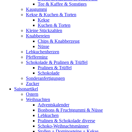
Tee & Kaffee & Sonstiges
Kaugummi
Kekse & Kuchen & Torten
Kekse
Kuchen & Torten
Kleine Stückzahlen
Knabbereien
Chips & Knabberzeug
Nüsse
Lebkuchenherzen
Pfefferminz
Schokolade & Pralinen & Trüffel
Pralinen & Trüffel
Schokolade
Sonderanfertigungen
Zucker
Saisonartikel
Ostern
Weihnachten
Adventskalender
Bonbons & Fruchtgummi & Nüsse
Lebkuchen
Pralinen & Schokolade diverse
Schoko-Weihnachtsmänner
Stollen + Dominosteine + Kekse