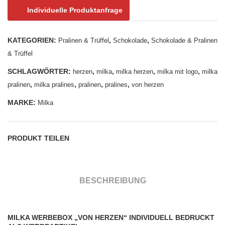
äfel
äfel
Individuelle Produktanfrage
che
che
n in
n
KATEGORIEN:
,
,
Pralinen & Trüffel
Schokolade
Schokolade & Pralinen
Wer
mit
& Trüffel
beb
Wer
SCHLAGWÖRTER:
,
,
,
,
herzen
milka
milka herzen
milka mit logo
milka
ox,
bes
,
,
,
,
pralinen
milka pralines
pralinen
pralines
von herzen
8er
chu
MARKE:
Milka
ber,
1er
PRODUKT TEILEN
BESCHREIBUNG
MILKA WERBEBOX „VON HERZEN“ INDIVIDUELL BEDRUCKT