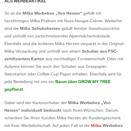
ALS WERBEARTIKEL
So ist die
Milka Werbebox „Von Herzen“
gefüllt mit
herzförmigen Milka Pralinen mit Nuss-Nougat-Créme. Weiterhin
sind die
Milka
Schokoherzen
gefüllt feinster Haselnusscrème
und umhüllt von zartschmelzender Alpenmilchschokolade.
Ebenfalls sind die leckeren Milka Herzen verpackt in der Original-
Milka-Verpackung und umhüllt von einem
Schuber aus FSC-
zertifiziertem Karton
aus nachhaltiger Forstwirtschaft. Oder mit
Aufpreis können Sie auch den Schuber aus Graspapier,
Naturkarton oder Coffee-Cup-Paper erhalten. Ebenfalls wird für
jede Bestellung mit uns ein
Baum über GROW MY TREE
gepflanzt
.
Dabei wird der Kartonschuber der
Milka Werbebox „Von
Herzen“
individuell
bedruckt
nach Ihren Wünschen. Darum
schenken Sie Ihren Kunden Milka Herzen als Kundengeschenk
mit Ihrer Werbebotschaft. Auf jeden Fall ist die
Milka
Werbebox