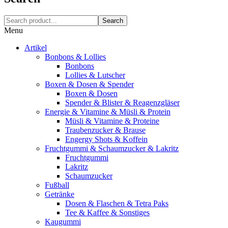
Search
Menu
Artikel
Bonbons & Lollies
Bonbons
Lollies & Lutscher
Boxen & Dosen & Spender
Boxen & Dosen
Spender & Blister & Reagenzgläser
Energie & Vitamine & Müsli & Protein
Müsli & Vitamine & Proteine
Traubenzucker & Brause
Engergy Shots & Koffein
Fruchtgummi & Schaumzucker & Lakritz
Fruchtgummi
Lakritz
Schaumzucker
Fußball
Getränke
Dosen & Flaschen & Tetra Paks
Tee & Kaffee & Sonstiges
Kaugummi