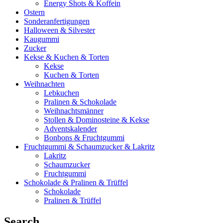
Energy Shots & Koffein
Ostern
Sonderanfertigungen
Halloween & Silvester
Kaugummi
Zucker
Kekse & Kuchen & Torten
Kekse
Kuchen & Torten
Weihnachten
Lebkuchen
Pralinen & Schokolade
Weihnachtsmänner
Stollen & Dominosteine & Kekse
Adventskalender
Bonbons & Fruchtgummi
Fruchtgummi & Schaumzucker & Lakritz
Lakritz
Schaumzucker
Fruchtgummi
Schokolade & Pralinen & Trüffel
Schokolade
Pralinen & Trüffel
Search