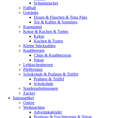
Schaumzucker
Fußball
Getränke
Dosen & Flaschen & Tetra Paks
Tee & Kaffee & Sonstiges
Kaugummi
Kekse & Kuchen & Torten
Kekse
Kuchen & Torten
Kleine Stückzahlen
Knabbereien
Chips & Knabberzeug
Nüsse
Lebkuchenherzen
Pfefferminz
Schokolade & Pralinen & Trüffel
Pralinen & Trüffel
Schokolade
Sonderanfertigungen
Zucker
Saisonartikel
Ostern
Weihnachten
Adventskalender
Bonbons & Fruchtgummi & Nüsse