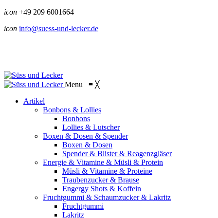
icon
+49 209 6001664
icon
info@suess-und-lecker.de
Menu
≡
╳
Artikel
Bonbons & Lollies
Bonbons
Lollies & Lutscher
Boxen & Dosen & Spender
Boxen & Dosen
Spender & Blister & Reagenzgläser
Energie & Vitamine & Müsli & Protein
Müsli & Vitamine & Proteine
Traubenzucker & Brause
Engergy Shots & Koffein
Fruchtgummi & Schaumzucker & Lakritz
Fruchtgummi
Lakritz