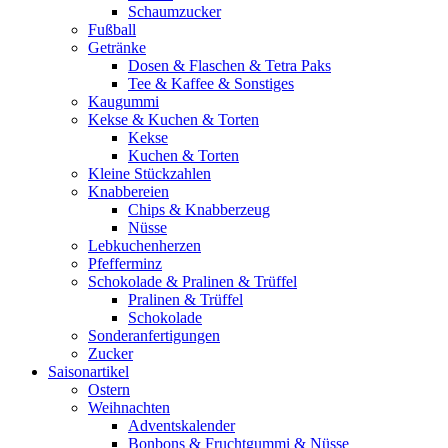
Schaumzucker
Fußball
Getränke
Dosen & Flaschen & Tetra Paks
Tee & Kaffee & Sonstiges
Kaugummi
Kekse & Kuchen & Torten
Kekse
Kuchen & Torten
Kleine Stückzahlen
Knabbereien
Chips & Knabberzeug
Nüsse
Lebkuchenherzen
Pfefferminz
Schokolade & Pralinen & Trüffel
Pralinen & Trüffel
Schokolade
Sonderanfertigungen
Zucker
Saisonartikel
Ostern
Weihnachten
Adventskalender
Bonbons & Fruchtgummi & Nüsse