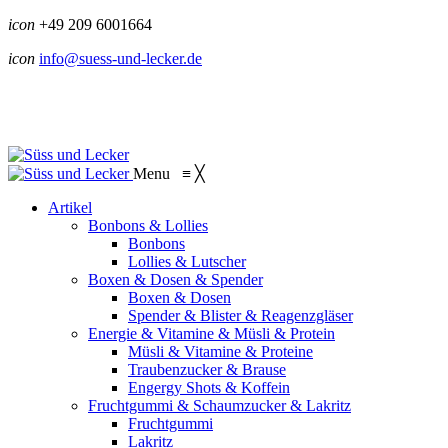
icon
+49 209 6001664
icon
info@suess-und-lecker.de
Menu
≡
╳
Artikel
Bonbons & Lollies
Bonbons
Lollies & Lutscher
Boxen & Dosen & Spender
Boxen & Dosen
Spender & Blister & Reagenzgläser
Energie & Vitamine & Müsli & Protein
Müsli & Vitamine & Proteine
Traubenzucker & Brause
Engergy Shots & Koffein
Fruchtgummi & Schaumzucker & Lakritz
Fruchtgummi
Lakritz