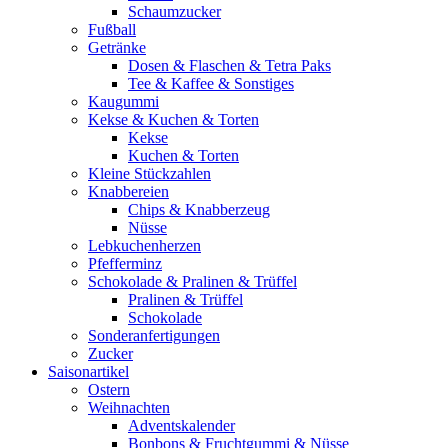
Schaumzucker
Fußball
Getränke
Dosen & Flaschen & Tetra Paks
Tee & Kaffee & Sonstiges
Kaugummi
Kekse & Kuchen & Torten
Kekse
Kuchen & Torten
Kleine Stückzahlen
Knabbereien
Chips & Knabberzeug
Nüsse
Lebkuchenherzen
Pfefferminz
Schokolade & Pralinen & Trüffel
Pralinen & Trüffel
Schokolade
Sonderanfertigungen
Zucker
Saisonartikel
Ostern
Weihnachten
Adventskalender
Bonbons & Fruchtgummi & Nüsse