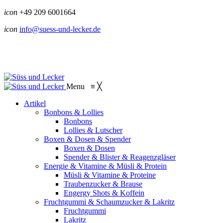
icon
+49 209 6001664
icon
info@suess-und-lecker.de
Menu
≡
╳
Artikel
Bonbons & Lollies
Bonbons
Lollies & Lutscher
Boxen & Dosen & Spender
Boxen & Dosen
Spender & Blister & Reagenzgläser
Energie & Vitamine & Müsli & Protein
Müsli & Vitamine & Proteine
Traubenzucker & Brause
Engergy Shots & Koffein
Fruchtgummi & Schaumzucker & Lakritz
Fruchtgummi
Lakritz