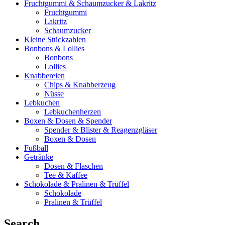
Fruchtgummi & Schaumzucker & Lakritz
Fruchtgummi
Lakritz
Schaumzucker
Kleine Stückzahlen
Bonbons & Lollies
Bonbons
Lollies
Knabbereien
Chips & Knabberzeug
Nüsse
Lebkuchen
Lebkuchenherzen
Boxen & Dosen & Spender
Spender & Blister & Reagenzgläser
Boxen & Dosen
Fußball
Getränke
Dosen & Flaschen
Tee & Kaffee
Schokolade & Pralinen & Trüffel
Schokolade
Pralinen & Trüffel
Search