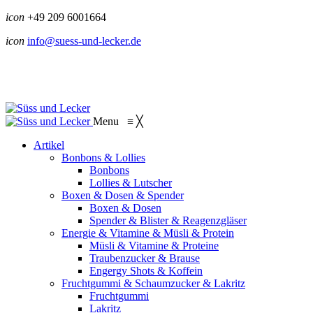
icon
+49 209 6001664
icon
info@suess-und-lecker.de
Menu
≡
╳
Artikel
Bonbons & Lollies
Bonbons
Lollies & Lutscher
Boxen & Dosen & Spender
Boxen & Dosen
Spender & Blister & Reagenzgläser
Energie & Vitamine & Müsli & Protein
Müsli & Vitamine & Proteine
Traubenzucker & Brause
Engergy Shots & Koffein
Fruchtgummi & Schaumzucker & Lakritz
Fruchtgummi
Lakritz