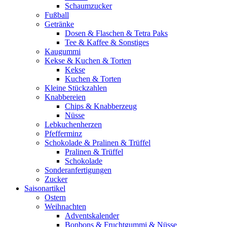
Schaumzucker
Fußball
Getränke
Dosen & Flaschen & Tetra Paks
Tee & Kaffee & Sonstiges
Kaugummi
Kekse & Kuchen & Torten
Kekse
Kuchen & Torten
Kleine Stückzahlen
Knabbereien
Chips & Knabberzeug
Nüsse
Lebkuchenherzen
Pfefferminz
Schokolade & Pralinen & Trüffel
Pralinen & Trüffel
Schokolade
Sonderanfertigungen
Zucker
Saisonartikel
Ostern
Weihnachten
Adventskalender
Bonbons & Fruchtgummi & Nüsse