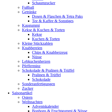
Schaumzucker
Fußball
Getränke
Dosen & Flaschen & Tetra Paks
Tee & Kaffee & Sonstiges
Kaugummi
Kekse & Kuchen & Torten
Kekse
Kuchen & Torten
Kleine Stückzahlen
Knabbereien
Chips & Knabberzeug
Nüsse
Lebkuchenherzen
Pfefferminz
Schokolade & Pralinen & Trüffel
Pralinen & Trüffel
Schokolade
Sonderanfertigungen
Zucker
Saisonartikel
Ostern
Weihnachten
Adventskalender
Bonbons & Fruchtgummi & Nüsse