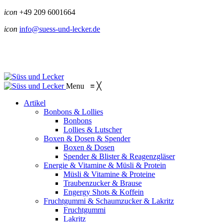
icon
+49 209 6001664
icon
info@suess-und-lecker.de
Menu
≡
╳
Artikel
Bonbons & Lollies
Bonbons
Lollies & Lutscher
Boxen & Dosen & Spender
Boxen & Dosen
Spender & Blister & Reagenzgläser
Energie & Vitamine & Müsli & Protein
Müsli & Vitamine & Proteine
Traubenzucker & Brause
Engergy Shots & Koffein
Fruchtgummi & Schaumzucker & Lakritz
Fruchtgummi
Lakritz