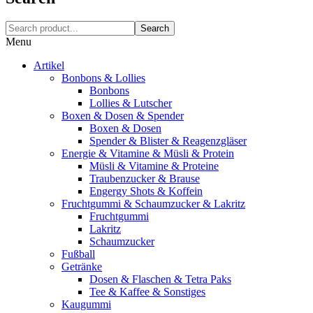
Search
Menu
Artikel
Bonbons & Lollies
Bonbons
Lollies & Lutscher
Boxen & Dosen & Spender
Boxen & Dosen
Spender & Blister & Reagenzgläser
Energie & Vitamine & Müsli & Protein
Müsli & Vitamine & Proteine
Traubenzucker & Brause
Engergy Shots & Koffein
Fruchtgummi & Schaumzucker & Lakritz
Fruchtgummi
Lakritz
Schaumzucker
Fußball
Getränke
Dosen & Flaschen & Tetra Paks
Tee & Kaffee & Sonstiges
Kaugummi