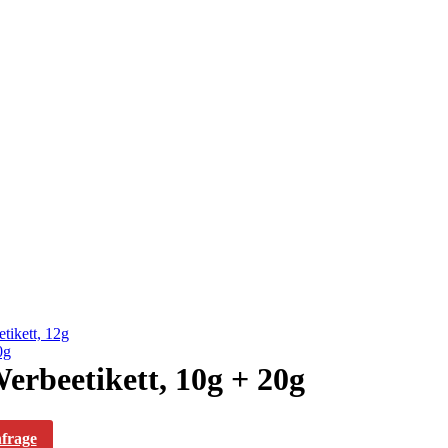
tikett, 12g
0g
erbeetikett, 10g + 20g
nfrage