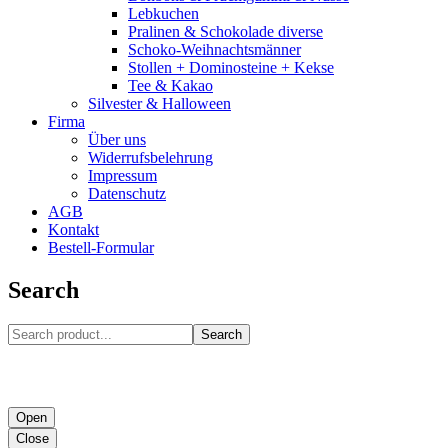
Lebkuchen
Pralinen & Schokolade diverse
Schoko-Weihnachtsmänner
Stollen + Dominosteine + Kekse
Tee & Kakao
Silvester & Halloween
Firma
Über uns
Widerrufsbelehrung
Impressum
Datenschutz
AGB
Kontakt
Bestell-Formular
Search
Search
Open
Close