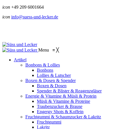
icon
+49 209 6001664
icon
info@suess-und-lecker.de
Menu
≡
╳
Artikel
Bonbons & Lollies
Bonbons
Lollies & Lutscher
Boxen & Dosen & Spender
Boxen & Dosen
Spender & Blister & Reagenzgläser
Energie & Vitamine & Müsli & Protein
Müsli & Vitamine & Proteine
Traubenzucker & Brause
Engergy Shots & Koffein
Fruchtgummi & Schaumzucker & Lakritz
Fruchtgummi
Lakritz