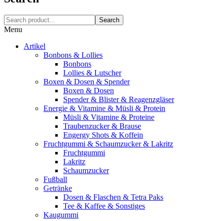
Search
Menu
Artikel
Bonbons & Lollies
Bonbons
Lollies & Lutscher
Boxen & Dosen & Spender
Boxen & Dosen
Spender & Blister & Reagenzgläser
Energie & Vitamine & Müsli & Protein
Müsli & Vitamine & Proteine
Traubenzucker & Brause
Engergy Shots & Koffein
Fruchtgummi & Schaumzucker & Lakritz
Fruchtgummi
Lakritz
Schaumzucker
Fußball
Getränke
Dosen & Flaschen & Tetra Paks
Tee & Kaffee & Sonstiges
Kaugummi