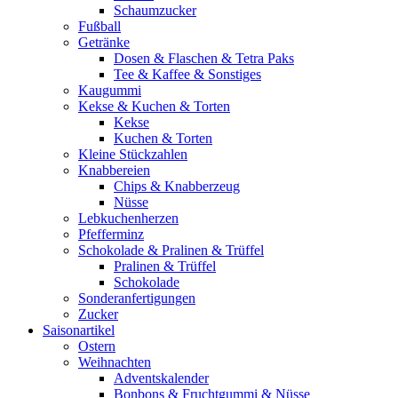
Schaumzucker
Fußball
Getränke
Dosen & Flaschen & Tetra Paks
Tee & Kaffee & Sonstiges
Kaugummi
Kekse & Kuchen & Torten
Kekse
Kuchen & Torten
Kleine Stückzahlen
Knabbereien
Chips & Knabberzeug
Nüsse
Lebkuchenherzen
Pfefferminz
Schokolade & Pralinen & Trüffel
Pralinen & Trüffel
Schokolade
Sonderanfertigungen
Zucker
Saisonartikel
Ostern
Weihnachten
Adventskalender
Bonbons & Fruchtgummi & Nüsse