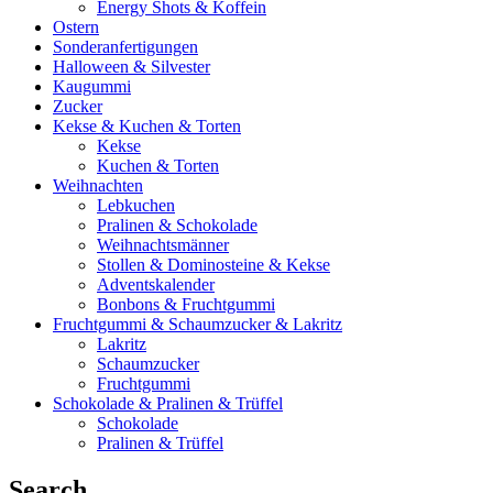
Energy Shots & Koffein
Ostern
Sonderanfertigungen
Halloween & Silvester
Kaugummi
Zucker
Kekse & Kuchen & Torten
Kekse
Kuchen & Torten
Weihnachten
Lebkuchen
Pralinen & Schokolade
Weihnachtsmänner
Stollen & Dominosteine & Kekse
Adventskalender
Bonbons & Fruchtgummi
Fruchtgummi & Schaumzucker & Lakritz
Lakritz
Schaumzucker
Fruchtgummi
Schokolade & Pralinen & Trüffel
Schokolade
Pralinen & Trüffel
Search