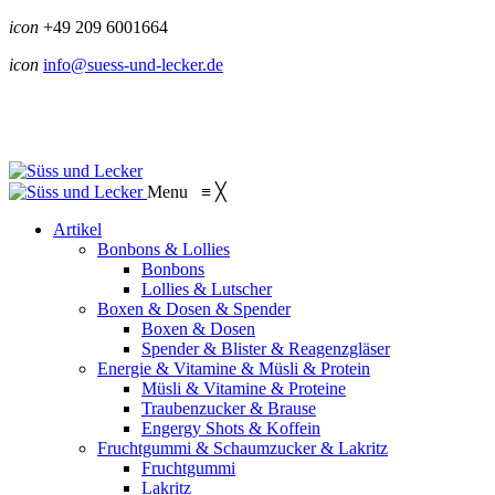
icon
+49 209 6001664
icon
info@suess-und-lecker.de
Menu
≡
╳
Artikel
Bonbons & Lollies
Bonbons
Lollies & Lutscher
Boxen & Dosen & Spender
Boxen & Dosen
Spender & Blister & Reagenzgläser
Energie & Vitamine & Müsli & Protein
Müsli & Vitamine & Proteine
Traubenzucker & Brause
Engergy Shots & Koffein
Fruchtgummi & Schaumzucker & Lakritz
Fruchtgummi
Lakritz