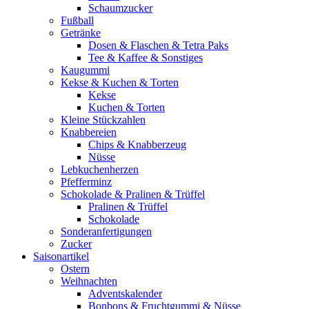
Schaumzucker
Fußball
Getränke
Dosen & Flaschen & Tetra Paks
Tee & Kaffee & Sonstiges
Kaugummi
Kekse & Kuchen & Torten
Kekse
Kuchen & Torten
Kleine Stückzahlen
Knabbereien
Chips & Knabberzeug
Nüsse
Lebkuchenherzen
Pfefferminz
Schokolade & Pralinen & Trüffel
Pralinen & Trüffel
Schokolade
Sonderanfertigungen
Zucker
Saisonartikel
Ostern
Weihnachten
Adventskalender
Bonbons & Fruchtgummi & Nüsse