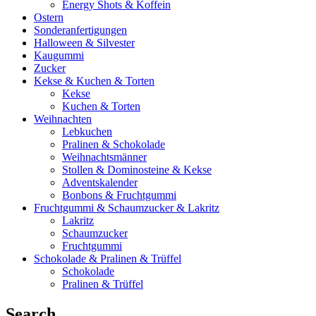
Energy Shots & Koffein
Ostern
Sonderanfertigungen
Halloween & Silvester
Kaugummi
Zucker
Kekse & Kuchen & Torten
Kekse
Kuchen & Torten
Weihnachten
Lebkuchen
Pralinen & Schokolade
Weihnachtsmänner
Stollen & Dominosteine & Kekse
Adventskalender
Bonbons & Fruchtgummi
Fruchtgummi & Schaumzucker & Lakritz
Lakritz
Schaumzucker
Fruchtgummi
Schokolade & Pralinen & Trüffel
Schokolade
Pralinen & Trüffel
Search