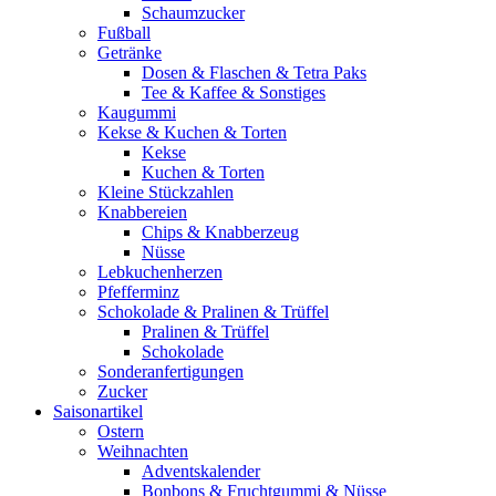
Schaumzucker
Fußball
Getränke
Dosen & Flaschen & Tetra Paks
Tee & Kaffee & Sonstiges
Kaugummi
Kekse & Kuchen & Torten
Kekse
Kuchen & Torten
Kleine Stückzahlen
Knabbereien
Chips & Knabberzeug
Nüsse
Lebkuchenherzen
Pfefferminz
Schokolade & Pralinen & Trüffel
Pralinen & Trüffel
Schokolade
Sonderanfertigungen
Zucker
Saisonartikel
Ostern
Weihnachten
Adventskalender
Bonbons & Fruchtgummi & Nüsse