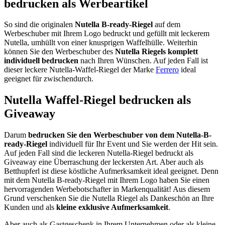
bedrucken als Werbeartikel
So sind die originalen
Nutella B-ready-Riegel
auf dem
Werbeschuber mit Ihrem Logo bedruckt und gefüllt mit leckerem
Nutella, umhüllt von einer knusprigen Waffelhülle. Weiterhin
können Sie den Werbeschuber des
Nutella Riegels komplett
individuell bedrucken
nach Ihren Wünschen. Auf jeden Fall ist
dieser leckere Nutella-Waffel-Riegel der Marke
Ferrero
ideal
geeignet für zwischendurch.
Nutella Waffel-Riegel bedrucken als
Giveaway
Darum
bedrucken Sie den Werbeschuber von dem Nutella-B-
ready-Riegel
individuell für Ihr Event und Sie werden der Hit sein.
Auf jeden Fall sind die leckeren Nutella-Riegel bedruckt als
Giveaway eine Überraschung der leckersten Art. Aber auch als
Betthupferl ist diese köstliche Aufmerksamkeit ideal geeignet. Denn
mit dem Nutella B-ready-Riegel mit Ihrem Logo haben Sie einen
hervorragenden Werbebotschafter in Markenqualität! Aus diesem
Grund verschenken Sie die Nutella Riegel als Dankeschön an Ihre
Kunden und als
kleine exklusive Aufmerksamkeit
.
Aber auch als Gastgeschenk in Ihrem Unternehmen oder als kleine