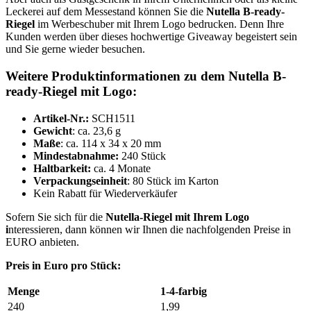
Leckerei auf dem Messestand können Sie die
Nutella B-ready-
Riegel
im Werbeschuber mit Ihrem Logo bedrucken. Denn Ihre
Kunden werden über dieses hochwertige Giveaway begeistert sein
und Sie gerne wieder besuchen.
Weitere Produktinformationen zu dem Nutella B-
ready-Riegel mit Logo:
Artikel-Nr.:
SCH1511
Gewicht
: ca. 23,6 g
Maße
: ca. 114 x 34 x 20 mm
Mindestabnahme:
240 Stück
Haltbarkeit:
ca. 4 Monate
Verpackungseinheit
: 80 Stück im Karton
Kein Rabatt für Wiederverkäufer
Sofern Sie sich für die
Nutella-Riegel mit Ihrem Logo
i
nteressieren, dann können wir Ihnen die nachfolgenden Preise in
EURO anbieten.
Preis in Euro pro Stück:
Menge
1-4-farbig
240
1,99