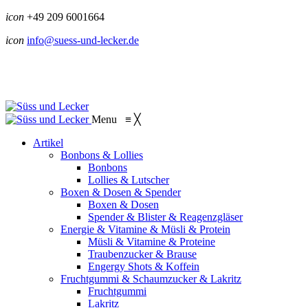
icon
+49 209 6001664
icon
info@suess-und-lecker.de
Menu
≡
╳
Artikel
Bonbons & Lollies
Bonbons
Lollies & Lutscher
Boxen & Dosen & Spender
Boxen & Dosen
Spender & Blister & Reagenzgläser
Energie & Vitamine & Müsli & Protein
Müsli & Vitamine & Proteine
Traubenzucker & Brause
Engergy Shots & Koffein
Fruchtgummi & Schaumzucker & Lakritz
Fruchtgummi
Lakritz