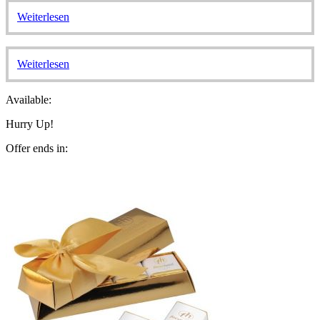
Weiterlesen
Weiterlesen
Available:
Hurry Up!
Offer ends in: