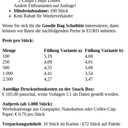
2 Chupa Chups Lollies
Andere Füllvarianten auf Anfrage!
Mindestabnahme:
100 Stück
Kein Rabatt für Wiederverkäufer
Wenn Sie sich für die
Goodie Bag Schultüte
interessieren, dann
können wir Ihnen die nachfolgenden Preise in EURO anbieten.
Preis pro Stück:
Menge
Füllung Variante a)
Füllung Variante b)
100
5,19
4,69
250
4,69
4,01
500
4,55
3,68
1.000
4,41
3,54
2.500
4,27
3,47
Anteilige Drucknebenkosten zu der Snack Box:
€ 105,00 pauschal, wenn Vorlagen 1:1 als Daten gestellt werden.
Aufpreis (ab 1.000 Stück)
:
Werbekartonage aus Graspapier, Naturkarton oder Coffee-Cup-
Paper: € 0,79 pro Stück
Verpackungseinheit
: 16 Stück im Karton / 672 Stück auf Palette