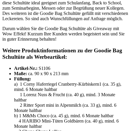
diese Schultüte ideal geeignet zum Schulanfang, Back to School,
zum Seminarbeginn, Messen oder zur Begrüßung neuer Kollegen.
Des weiteren ist die Goodie Bag Schultüte gefüllt mit verschiedenen
Leckereien. So sind auch Wunschfüllungen auf Anfrage möglich.
Darum wählen Sie die Goodie Bag Schultüte als Giveaway mit
Wow Effekt! Kurzum Ihre Kunden werden begeistert sein und Sie
in guter Erinnerung behalten!
Weitere Produktinformationen zu der Goodie Bag
Schultüte als Werbeartikel:
Artikel-Nr.:
S1106
Maße:
ca. 90 x 90 x 213 mm
Füllung:
a) 1 Corny Haferriegel Cranberry-Kürbiskern1 (ca. 35 g),
mind. 6 Monate haltbar
1 Lorenz Nuss & Frucht (ca. 40 g), mind. 3 Monate
haltbar
2 Ritter Sport mini in Alpenmilch (ca. 33 g), mind. 6
Monate haltbar
b) 1 M&Ms Choco (ca. 45 g), mind. 6 Monate haltbar
4 HARIBO Mini-Tüten Goldbären (ca. 40 g), mind. 6
Monate haltbar