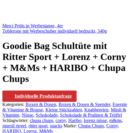
Merci Petits in Werbestange, 4er
Toblerone mit Werbeschuber individuell bedruckt, 340g
Goodie Bag Schultüte mit
Ritter Sport + Lorenz + Corny
+ M&Ms + HARIBO + Chupa
Chups
Individuelle Produktanfrage
Kategorien:
Boxen & Dosen
,
Boxen & Dosen & Spender
,
Energie
& Vitamine & Brause
,
Kleine Stückzahlen
,
Knabbereien
,
Müsli &
Vitamine
,
Nüsse
,
Schokolade
,
Schokolade & Pralinen & Trüffel
Schlagwörter:
chupa chups
,
corny
,
Haribo
,
lorenz nüsse
,
m&ms
,
muesli riegel
,
ritter sport
,
snacks
Marke:
Chupa Chups
,
Corny
,
HARIBO
,
Lorenz
,
M&Ms