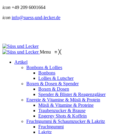
icon
+49 209 6001664
icon
info@suess-und-lecker.de
Menu
≡
╳
Artikel
Bonbons & Lollies
Bonbons
Lollies & Lutscher
Boxen & Dosen & Spender
Boxen & Dosen
Spender & Blister & Reagenzgläser
Energie & Vitamine & Müsli & Protein
Müsli & Vitamine & Proteine
Traubenzucker & Brause
Engergy Shots & Koffein
Fruchtgummi & Schaumzucker & Lakritz
Fruchtgummi
Lakritz