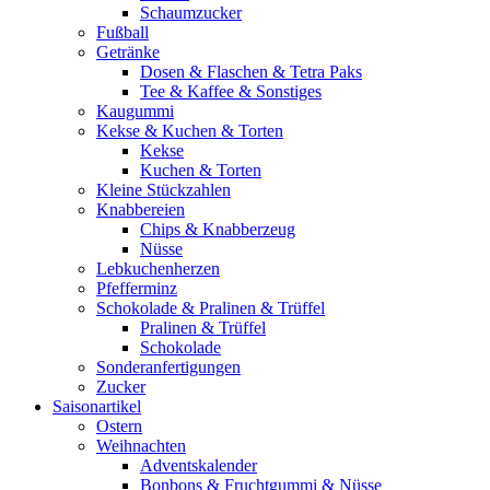
Schaumzucker
Fußball
Getränke
Dosen & Flaschen & Tetra Paks
Tee & Kaffee & Sonstiges
Kaugummi
Kekse & Kuchen & Torten
Kekse
Kuchen & Torten
Kleine Stückzahlen
Knabbereien
Chips & Knabberzeug
Nüsse
Lebkuchenherzen
Pfefferminz
Schokolade & Pralinen & Trüffel
Pralinen & Trüffel
Schokolade
Sonderanfertigungen
Zucker
Saisonartikel
Ostern
Weihnachten
Adventskalender
Bonbons & Fruchtgummi & Nüsse