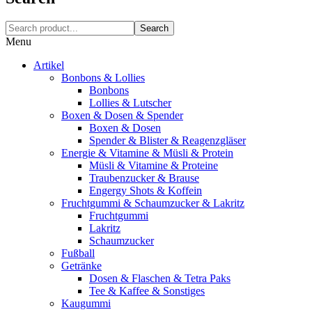
Search
Menu
Artikel
Bonbons & Lollies
Bonbons
Lollies & Lutscher
Boxen & Dosen & Spender
Boxen & Dosen
Spender & Blister & Reagenzgläser
Energie & Vitamine & Müsli & Protein
Müsli & Vitamine & Proteine
Traubenzucker & Brause
Engergy Shots & Koffein
Fruchtgummi & Schaumzucker & Lakritz
Fruchtgummi
Lakritz
Schaumzucker
Fußball
Getränke
Dosen & Flaschen & Tetra Paks
Tee & Kaffee & Sonstiges
Kaugummi