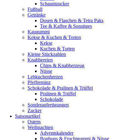
Schaumzucker
Fußball
Getränke
Dosen & Flaschen & Tetra Paks
Tee & Kaffee & Sonstiges
Kaugummi
Kekse & Kuchen & Torten
Kekse
Kuchen & Torten
Kleine Stückzahlen
Knabbereien
Chips & Knabberzeug
Nüsse
Lebkuchenherzen
Pfefferminz
Schokolade & Pralinen & Trüffel
Pralinen & Trüffel
Schokolade
Sonderanfertigungen
Zucker
Saisonartikel
Ostern
Weihnachten
Adventskalender
Bonbons & Fruchtgummi & Nüsse