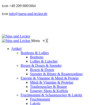
icon
+49 209 6001664
icon
info@suess-und-lecker.de
Menu
≡
╳
Artikel
Bonbons & Lollies
Bonbons
Lollies & Lutscher
Boxen & Dosen & Spender
Boxen & Dosen
Spender & Blister & Reagenzgläser
Energie & Vitamine & Müsli & Protein
Müsli & Vitamine & Proteine
Traubenzucker & Brause
Engergy Shots & Koffein
Fruchtgummi & Schaumzucker & Lakritz
Fruchtgummi
Lakritz