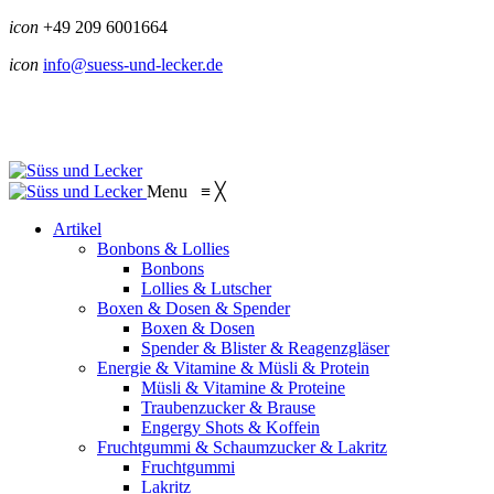
icon
+49 209 6001664
icon
info@suess-und-lecker.de
Menu
≡
╳
Artikel
Bonbons & Lollies
Bonbons
Lollies & Lutscher
Boxen & Dosen & Spender
Boxen & Dosen
Spender & Blister & Reagenzgläser
Energie & Vitamine & Müsli & Protein
Müsli & Vitamine & Proteine
Traubenzucker & Brause
Engergy Shots & Koffein
Fruchtgummi & Schaumzucker & Lakritz
Fruchtgummi
Lakritz