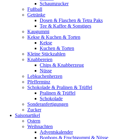
Schaumzucker
Fußball
Getränke
Dosen & Flaschen & Tetra Paks
Tee & Kaffee & Sonstiges
Kaugummi
Kekse & Kuchen & Torten
Kekse
Kuchen & Torten
Kleine Stückzahlen
Knabbereien
Chips & Knabberzeug
Nüsse
Lebkuchenherzen
Pfefferminz
Schokolade & Pralinen & Trüffel
Pralinen & Trüffel
Schokolade
Sonderanfertigungen
Zucker
Saisonartikel
Ostern
Weihnachten
Adventskalender
Bonbons & Fruchtgummi & Nüsse