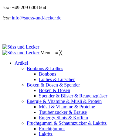
icon
+49 209 6001664
icon
info@suess-und-lecker.de
Menu
≡
╳
Artikel
Bonbons & Lollies
Bonbons
Lollies & Lutscher
Boxen & Dosen & Spender
Boxen & Dosen
Spender & Blister & Reagenzgläser
Energie & Vitamine & Müsli & Protein
Müsli & Vitamine & Proteine
Traubenzucker & Brause
Engergy Shots & Koffein
Fruchtgummi & Schaumzucker & Lakritz
Fruchtgummi
Lakritz