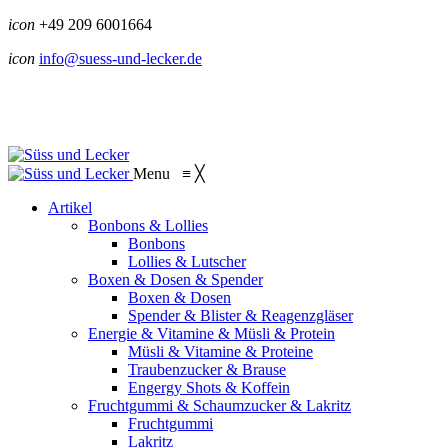
icon
+49 209 6001664
icon
info@suess-und-lecker.de
Menu
≡
╳
Artikel
Bonbons & Lollies
Bonbons
Lollies & Lutscher
Boxen & Dosen & Spender
Boxen & Dosen
Spender & Blister & Reagenzgläser
Energie & Vitamine & Müsli & Protein
Müsli & Vitamine & Proteine
Traubenzucker & Brause
Engergy Shots & Koffein
Fruchtgummi & Schaumzucker & Lakritz
Fruchtgummi
Lakritz