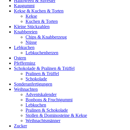
Halloween & Silvester
Kaugummi
Kekse & Kuchen & Torten
Kekse
Kuchen & Torten
Kleine Stückzahlen
Knabbereien
Chips & Knabberzeug
Nüsse
Lebkuchen
Lebkuchenherzen
Ostern
Pfefferminz
Schokolade & Pralinen & Trüffel
Pralinen & Trüffel
Schokolade
Sonderanfertigungen
Weihnachten
Adventskalender
Bonbons & Fruchtgummi
Lebkuchen
Pralinen & Schokolade
Stollen & Dominosteine & Kekse
Weihnachtsmänner
Zucker