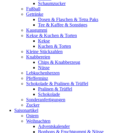
Schaumzucker
Fußball
Getränke
Dosen & Flaschen & Tetra Paks
Tee & Kaffee & Sonstiges
Kaugummi
Kekse & Kuchen & Torten
Kekse
Kuchen & Torten
Kleine Stückzahlen
Knabbereien
Chips & Knabberzeug
Nüsse
Lebkuchenherzen
Pfefferminz
Schokolade & Pralinen & Trüffel
Pralinen & Trüffel
Schokolade
Sonderanfertigungen
Zucker
Saisonartikel
Ostern
Weihnachten
Adventskalender
Bonbons & Fruchtgummi & Nüsse