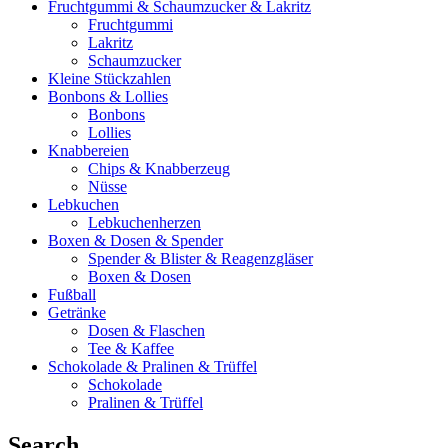
Fruchtgummi & Schaumzucker & Lakritz
Fruchtgummi
Lakritz
Schaumzucker
Kleine Stückzahlen
Bonbons & Lollies
Bonbons
Lollies
Knabbereien
Chips & Knabberzeug
Nüsse
Lebkuchen
Lebkuchenherzen
Boxen & Dosen & Spender
Spender & Blister & Reagenzgläser
Boxen & Dosen
Fußball
Getränke
Dosen & Flaschen
Tee & Kaffee
Schokolade & Pralinen & Trüffel
Schokolade
Pralinen & Trüffel
Search