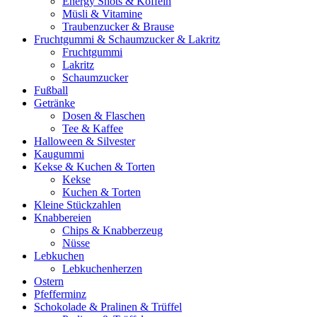
Energy Shots & Koffein
Müsli & Vitamine
Traubenzucker & Brause
Fruchtgummi & Schaumzucker & Lakritz
Fruchtgummi
Lakritz
Schaumzucker
Fußball
Getränke
Dosen & Flaschen
Tee & Kaffee
Halloween & Silvester
Kaugummi
Kekse & Kuchen & Torten
Kekse
Kuchen & Torten
Kleine Stückzahlen
Knabbereien
Chips & Knabberzeug
Nüsse
Lebkuchen
Lebkuchenherzen
Ostern
Pfefferminz
Schokolade & Pralinen & Trüffel