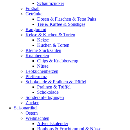
Schaumzucker
Fußball
Getränke
Dosen & Flaschen & Tetra Paks
Tee & Kaffee & Sonstiges
Kaugummi
Kekse & Kuchen & Torten
Kekse
Kuchen & Torten
Kleine Stückzahlen
Knabbereien
Chips & Knabberzeug
Nüsse
Lebkuchenherzen
Pfefferminz
Schokolade & Pralinen & Trüffel
Pralinen & Trüffel
Schokolade
Sonderanfertigungen
Zucker
Saisonartikel
Ostern
Weihnachten
Adventskalender
Bonbons & Fruchtgummi & Nüsse