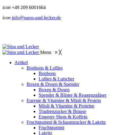
icon
+49 209 6001664
icon
info@suess-und-lecker.de
Menu
≡
╳
Artikel
Bonbons & Lollies
Bonbons
Lollies & Lutscher
Boxen & Dosen & Spender
Boxen & Dosen
Spender & Blister & Reagenzgläser
Energie & Vitamine & Müsli & Protein
Müsli & Vitamine & Proteine
Traubenzucker & Brause
Engergy Shots & Koffein
Fruchtgummi & Schaumzucker & Lakritz
Fruchtgummi
Lakritz