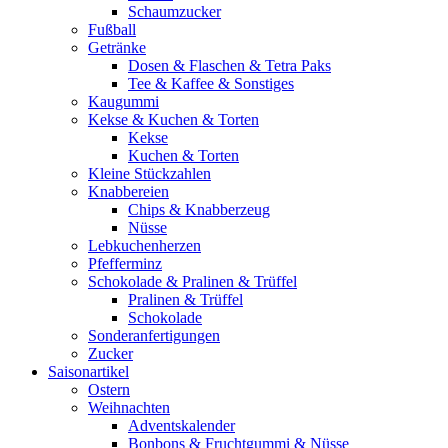
Schaumzucker
Fußball
Getränke
Dosen & Flaschen & Tetra Paks
Tee & Kaffee & Sonstiges
Kaugummi
Kekse & Kuchen & Torten
Kekse
Kuchen & Torten
Kleine Stückzahlen
Knabbereien
Chips & Knabberzeug
Nüsse
Lebkuchenherzen
Pfefferminz
Schokolade & Pralinen & Trüffel
Pralinen & Trüffel
Schokolade
Sonderanfertigungen
Zucker
Saisonartikel
Ostern
Weihnachten
Adventskalender
Bonbons & Fruchtgummi & Nüsse