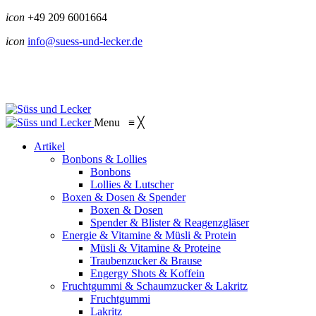
icon
+49 209 6001664
icon
info@suess-und-lecker.de
Menu
≡
╳
Artikel
Bonbons & Lollies
Bonbons
Lollies & Lutscher
Boxen & Dosen & Spender
Boxen & Dosen
Spender & Blister & Reagenzgläser
Energie & Vitamine & Müsli & Protein
Müsli & Vitamine & Proteine
Traubenzucker & Brause
Engergy Shots & Koffein
Fruchtgummi & Schaumzucker & Lakritz
Fruchtgummi
Lakritz