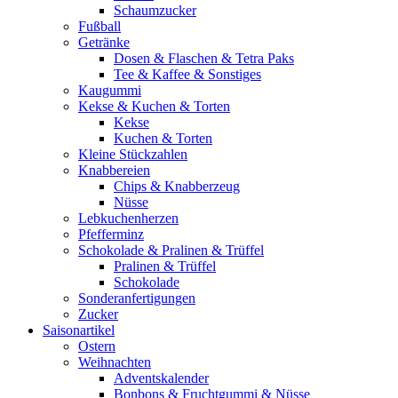
Schaumzucker
Fußball
Getränke
Dosen & Flaschen & Tetra Paks
Tee & Kaffee & Sonstiges
Kaugummi
Kekse & Kuchen & Torten
Kekse
Kuchen & Torten
Kleine Stückzahlen
Knabbereien
Chips & Knabberzeug
Nüsse
Lebkuchenherzen
Pfefferminz
Schokolade & Pralinen & Trüffel
Pralinen & Trüffel
Schokolade
Sonderanfertigungen
Zucker
Saisonartikel
Ostern
Weihnachten
Adventskalender
Bonbons & Fruchtgummi & Nüsse