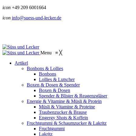
icon
+49 209 6001664
icon
info@suess-und-lecker.de
Menu
≡
╳
Artikel
Bonbons & Lollies
Bonbons
Lollies & Lutscher
Boxen & Dosen & Spender
Boxen & Dosen
Spender & Blister & Reagenzgläser
Energie & Vitamine & Müsli & Protein
Müsli & Vitamine & Proteine
Traubenzucker & Brause
Engergy Shots & Koffein
Fruchtgummi & Schaumzucker & Lakritz
Fruchtgummi
Lakritz