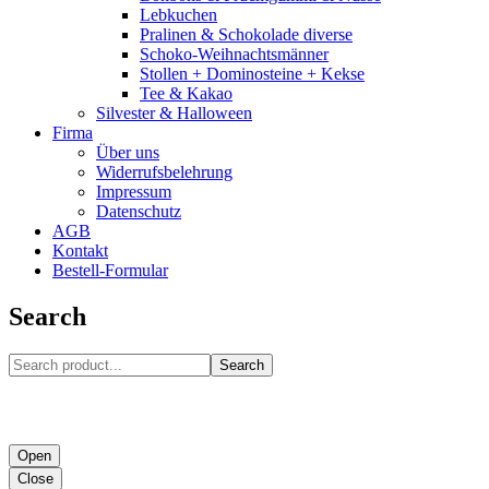
Lebkuchen
Pralinen & Schokolade diverse
Schoko-Weihnachtsmänner
Stollen + Dominosteine + Kekse
Tee & Kakao
Silvester & Halloween
Firma
Über uns
Widerrufsbelehrung
Impressum
Datenschutz
AGB
Kontakt
Bestell-Formular
Search
Search
Open
Close