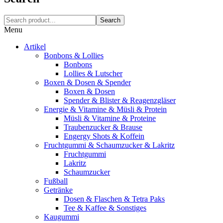
Search
Menu
Artikel
Bonbons & Lollies
Bonbons
Lollies & Lutscher
Boxen & Dosen & Spender
Boxen & Dosen
Spender & Blister & Reagenzgläser
Energie & Vitamine & Müsli & Protein
Müsli & Vitamine & Proteine
Traubenzucker & Brause
Engergy Shots & Koffein
Fruchtgummi & Schaumzucker & Lakritz
Fruchtgummi
Lakritz
Schaumzucker
Fußball
Getränke
Dosen & Flaschen & Tetra Paks
Tee & Kaffee & Sonstiges
Kaugummi