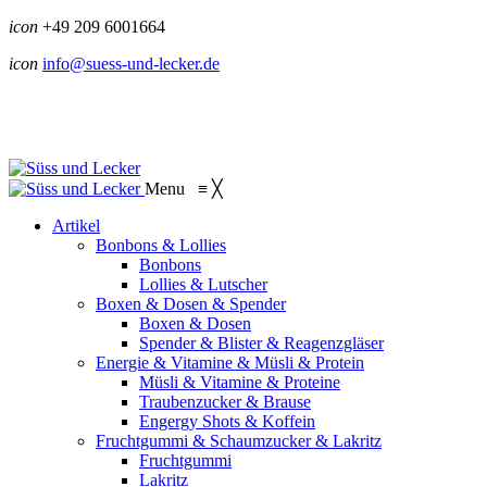
icon
+49 209 6001664
icon
info@suess-und-lecker.de
Menu
≡
╳
Artikel
Bonbons & Lollies
Bonbons
Lollies & Lutscher
Boxen & Dosen & Spender
Boxen & Dosen
Spender & Blister & Reagenzgläser
Energie & Vitamine & Müsli & Protein
Müsli & Vitamine & Proteine
Traubenzucker & Brause
Engergy Shots & Koffein
Fruchtgummi & Schaumzucker & Lakritz
Fruchtgummi
Lakritz