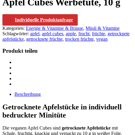
Apfel Cubes Werbetüte, 10 g
Individuelle Produktanfrage
Kategorien:
Energie & Vitamine & Brause
,
Müsli & Vitamine
Schlagwörter:
apfel
,
apfel cubes
,
apple
,
frucht
,
früchte
,
getrocknete
apfelstücke
,
getrocknete früchte
,
trocken früchte
,
vegan
Produkt teilen
Beschreibung
Getrocknete Apfelstücke in individuell
bedruckter Minitüte
Die veganen Apfel Cubes sind
getrocknete Apfelstücke
mit
Schale, fruchtig, knackig und verpackt zu 10 g in weißer Folie.