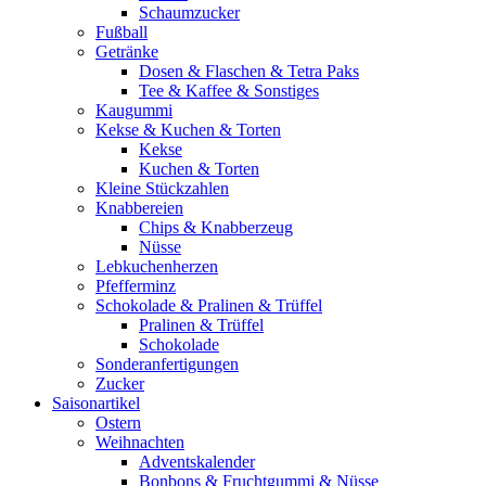
Schaumzucker
Fußball
Getränke
Dosen & Flaschen & Tetra Paks
Tee & Kaffee & Sonstiges
Kaugummi
Kekse & Kuchen & Torten
Kekse
Kuchen & Torten
Kleine Stückzahlen
Knabbereien
Chips & Knabberzeug
Nüsse
Lebkuchenherzen
Pfefferminz
Schokolade & Pralinen & Trüffel
Pralinen & Trüffel
Schokolade
Sonderanfertigungen
Zucker
Saisonartikel
Ostern
Weihnachten
Adventskalender
Bonbons & Fruchtgummi & Nüsse