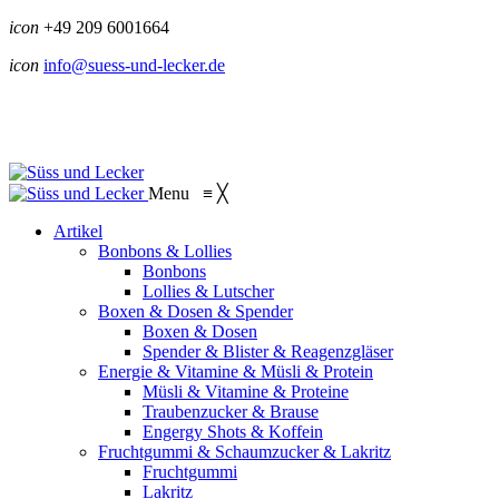
icon
+49 209 6001664
icon
info@suess-und-lecker.de
Menu
≡
╳
Artikel
Bonbons & Lollies
Bonbons
Lollies & Lutscher
Boxen & Dosen & Spender
Boxen & Dosen
Spender & Blister & Reagenzgläser
Energie & Vitamine & Müsli & Protein
Müsli & Vitamine & Proteine
Traubenzucker & Brause
Engergy Shots & Koffein
Fruchtgummi & Schaumzucker & Lakritz
Fruchtgummi
Lakritz