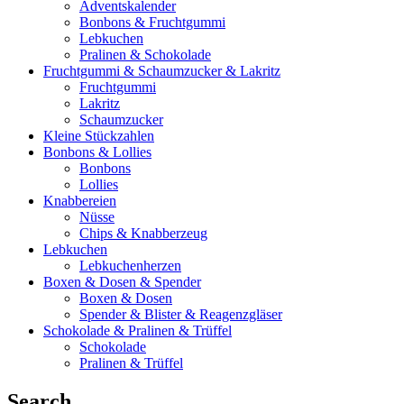
Adventskalender
Bonbons & Fruchtgummi
Lebkuchen
Pralinen & Schokolade
Fruchtgummi & Schaumzucker & Lakritz
Fruchtgummi
Lakritz
Schaumzucker
Kleine Stückzahlen
Bonbons & Lollies
Bonbons
Lollies
Knabbereien
Nüsse
Chips & Knabberzeug
Lebkuchen
Lebkuchenherzen
Boxen & Dosen & Spender
Boxen & Dosen
Spender & Blister & Reagenzgläser
Schokolade & Pralinen & Trüffel
Schokolade
Pralinen & Trüffel
Search