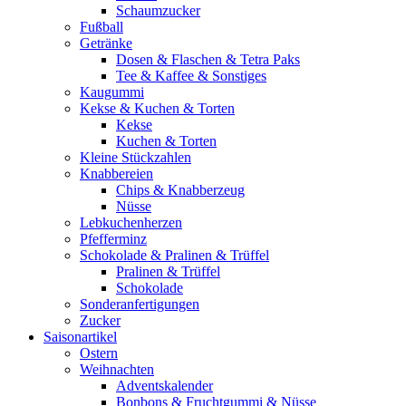
Schaumzucker
Fußball
Getränke
Dosen & Flaschen & Tetra Paks
Tee & Kaffee & Sonstiges
Kaugummi
Kekse & Kuchen & Torten
Kekse
Kuchen & Torten
Kleine Stückzahlen
Knabbereien
Chips & Knabberzeug
Nüsse
Lebkuchenherzen
Pfefferminz
Schokolade & Pralinen & Trüffel
Pralinen & Trüffel
Schokolade
Sonderanfertigungen
Zucker
Saisonartikel
Ostern
Weihnachten
Adventskalender
Bonbons & Fruchtgummi & Nüsse