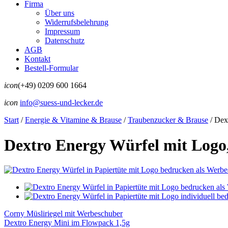
Firma
Über uns
Widerrufsbelehrung
Impressum
Datenschutz
AGB
Kontakt
Bestell-Formular
icon
(+49) 0209 600 1664
icon
info@suess-und-lecker.de
Start
/
Energie & Vitamine & Brause
/
Traubenzucker & Brause
/
Dext
Dextro Energy Würfel mit Logo,
Corny Müsliriegel mit Werbeschuber
Dextro Energy Mini im Flowpack 1,5g