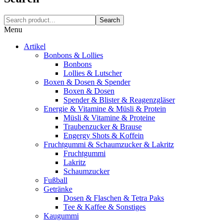
Search
Menu
Artikel
Bonbons & Lollies
Bonbons
Lollies & Lutscher
Boxen & Dosen & Spender
Boxen & Dosen
Spender & Blister & Reagenzgläser
Energie & Vitamine & Müsli & Protein
Müsli & Vitamine & Proteine
Traubenzucker & Brause
Engergy Shots & Koffein
Fruchtgummi & Schaumzucker & Lakritz
Fruchtgummi
Lakritz
Schaumzucker
Fußball
Getränke
Dosen & Flaschen & Tetra Paks
Tee & Kaffee & Sonstiges
Kaugummi