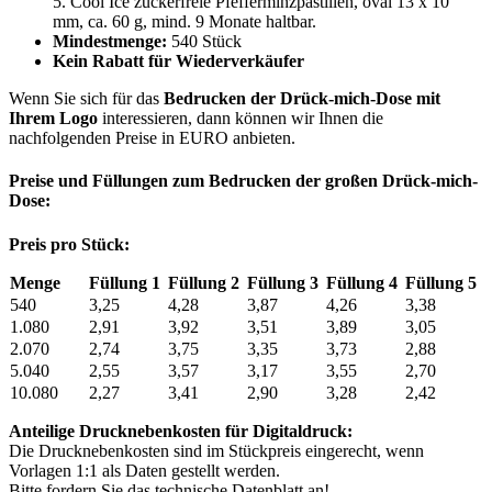
5. Cool Ice zuckerfreie Pfefferminzpastillen, oval 13 x 10
mm, ca. 60 g, mind. 9 Monate haltbar.
Mindestmenge:
540 Stück
Kein Rabatt für Wiederverkäufer
Wenn Sie sich für das
Bedrucken der Drück-mich-Dose mit
Ihrem Logo
interessieren, dann können wir Ihnen die
nachfolgenden Preise in EURO anbieten.
Preise und Füllungen zum Bedrucken der großen Drück-mich-
Dose:
Preis pro Stück:
Menge
Füllung 1
Füllung 2
Füllung 3
Füllung 4
Füllung 5
540
3,25
4,28
3,87
4,26
3,38
1.080
2,91
3,92
3,51
3,89
3,05
2.070
2,74
3,75
3,35
3,73
2,88
5.040
2,55
3,57
3,17
3,55
2,70
10.080
2,27
3,41
2,90
3,28
2,42
Anteilige Drucknebenkosten für Digitaldruck:
Die Drucknebenkosten sind im Stückpreis eingerecht, wenn
Vorlagen 1:1 als Daten gestellt werden.
Bitte fordern Sie das technische Datenblatt an!