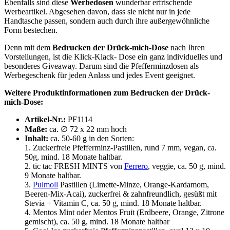
Ebenfalls sind diese
Werbedosen
wunderbar erfrischende
Werbeartikel. Abgesehen davon, dass sie nicht nur in jede
Handtasche passen, sondern auch durch ihre außergewöhnliche
Form bestechen.
Denn mit dem
Bedrucken der Drück-mich-Dose
nach Ihren
Vorstellungen, ist die Klick-Klack- Dose ein ganz individuelles und
besonderes Giveaway. Darum sind die Pfefferminzdosen als
Werbegeschenk für jeden Anlass und jedes Event geeignet.
Weitere Produktinformationen zum Bedrucken der Drück-
mich-Dose:
Artikel-Nr.:
PF1114
Maße:
ca. ∅ 72 x 22 mm hoch
Inhalt:
ca. 50-60 g in den Sorten:
1. Zuckerfreie Pfefferminz-Pastillen, rund 7 mm, vegan, ca.
50g, mind. 18 Monate haltbar.
2. tic tac FRESH MINTS von
Ferrero
, veggie, ca. 50 g, mind.
9 Monate haltbar.
3.
Pulmoll
Pastillen (Limette-Minze, Orange-Kardamom,
Beeren-Mix-Acai), zuckerfrei & zahnfreundlich, gesüßt mit
Stevia + Vitamin C, ca. 50 g, mind. 18 Monate haltbar.
4. Mentos Mint oder Mentos Fruit (Erdbeere, Orange, Zitrone
gemischt), ca. 50 g, mind. 18 Monate haltbar