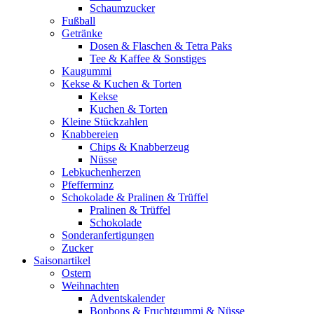
Schaumzucker
Fußball
Getränke
Dosen & Flaschen & Tetra Paks
Tee & Kaffee & Sonstiges
Kaugummi
Kekse & Kuchen & Torten
Kekse
Kuchen & Torten
Kleine Stückzahlen
Knabbereien
Chips & Knabberzeug
Nüsse
Lebkuchenherzen
Pfefferminz
Schokolade & Pralinen & Trüffel
Pralinen & Trüffel
Schokolade
Sonderanfertigungen
Zucker
Saisonartikel
Ostern
Weihnachten
Adventskalender
Bonbons & Fruchtgummi & Nüsse