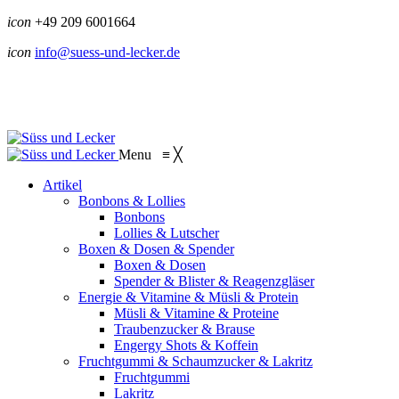
icon
+49 209 6001664
icon
info@suess-und-lecker.de
Menu
≡
╳
Artikel
Bonbons & Lollies
Bonbons
Lollies & Lutscher
Boxen & Dosen & Spender
Boxen & Dosen
Spender & Blister & Reagenzgläser
Energie & Vitamine & Müsli & Protein
Müsli & Vitamine & Proteine
Traubenzucker & Brause
Engergy Shots & Koffein
Fruchtgummi & Schaumzucker & Lakritz
Fruchtgummi
Lakritz