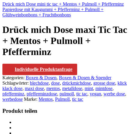
Drück mich Dose mini tic tac + Mentos + Pulmoll + Pfefferminz
Papierdose mit Kaugummi + Pfefferminz + Pulmoll +
Glühweinbonbons + Fruchtbonbons
Drück mich Dose maxi Tic Tac
+ Mentos + Pulmoll +
Pfefferminz
Individuelle Produktanfrage
Kategorien:
Boxen & Dosen
,
Boxen & Dosen & Spender
Schlagwörter:
blechdose
,
dose
,
drückmichdose
,
grosse dose
,
klick
klack dose
,
maxi dose
,
mentos
,
metalldose
,
mint
,
mintdose
,
pfefferminz
,
pfefferminzdose
,
pulmoll
,
tic tac
,
vegan
,
werbe dose
,
werbedose
Marke:
Mentos
,
Pulmoll
,
tic tac
Produkt teilen