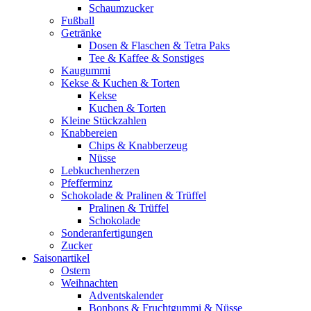
Schaumzucker
Fußball
Getränke
Dosen & Flaschen & Tetra Paks
Tee & Kaffee & Sonstiges
Kaugummi
Kekse & Kuchen & Torten
Kekse
Kuchen & Torten
Kleine Stückzahlen
Knabbereien
Chips & Knabberzeug
Nüsse
Lebkuchenherzen
Pfefferminz
Schokolade & Pralinen & Trüffel
Pralinen & Trüffel
Schokolade
Sonderanfertigungen
Zucker
Saisonartikel
Ostern
Weihnachten
Adventskalender
Bonbons & Fruchtgummi & Nüsse