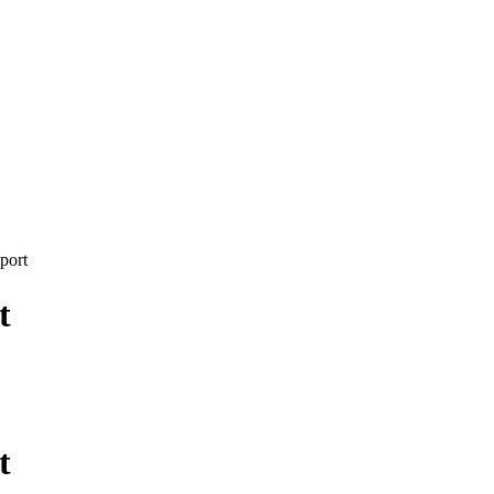
port
t
t