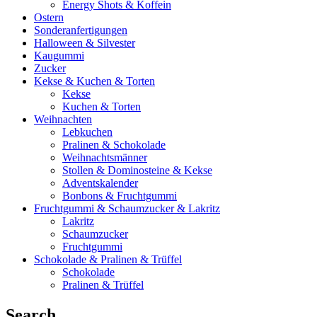
Energy Shots & Koffein
Ostern
Sonderanfertigungen
Halloween & Silvester
Kaugummi
Zucker
Kekse & Kuchen & Torten
Kekse
Kuchen & Torten
Weihnachten
Lebkuchen
Pralinen & Schokolade
Weihnachtsmänner
Stollen & Dominosteine & Kekse
Adventskalender
Bonbons & Fruchtgummi
Fruchtgummi & Schaumzucker & Lakritz
Lakritz
Schaumzucker
Fruchtgummi
Schokolade & Pralinen & Trüffel
Schokolade
Pralinen & Trüffel
Search