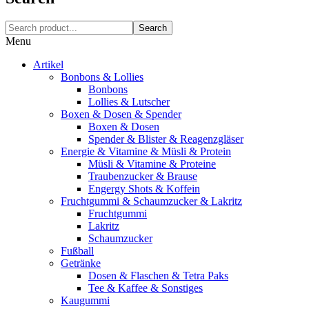
Search
Menu
Artikel
Bonbons & Lollies
Bonbons
Lollies & Lutscher
Boxen & Dosen & Spender
Boxen & Dosen
Spender & Blister & Reagenzgläser
Energie & Vitamine & Müsli & Protein
Müsli & Vitamine & Proteine
Traubenzucker & Brause
Engergy Shots & Koffein
Fruchtgummi & Schaumzucker & Lakritz
Fruchtgummi
Lakritz
Schaumzucker
Fußball
Getränke
Dosen & Flaschen & Tetra Paks
Tee & Kaffee & Sonstiges
Kaugummi