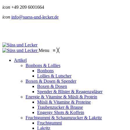
icon
+49 209 6001664
icon
info@suess-und-lecker.de
Menu
≡
╳
Artikel
Bonbons & Lollies
Bonbons
Lollies & Lutscher
Boxen & Dosen & Spender
Boxen & Dosen
Spender & Blister & Reagenzgläser
Energie & Vitamine & Müsli & Protein
Müsli & Vitamine & Proteine
Traubenzucker & Brause
Engergy Shots & Koffein
Fruchtgummi & Schaumzucker & Lakritz
Fruchtgummi
Lakritz