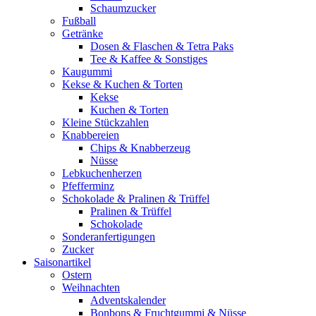
Schaumzucker
Fußball
Getränke
Dosen & Flaschen & Tetra Paks
Tee & Kaffee & Sonstiges
Kaugummi
Kekse & Kuchen & Torten
Kekse
Kuchen & Torten
Kleine Stückzahlen
Knabbereien
Chips & Knabberzeug
Nüsse
Lebkuchenherzen
Pfefferminz
Schokolade & Pralinen & Trüffel
Pralinen & Trüffel
Schokolade
Sonderanfertigungen
Zucker
Saisonartikel
Ostern
Weihnachten
Adventskalender
Bonbons & Fruchtgummi & Nüsse