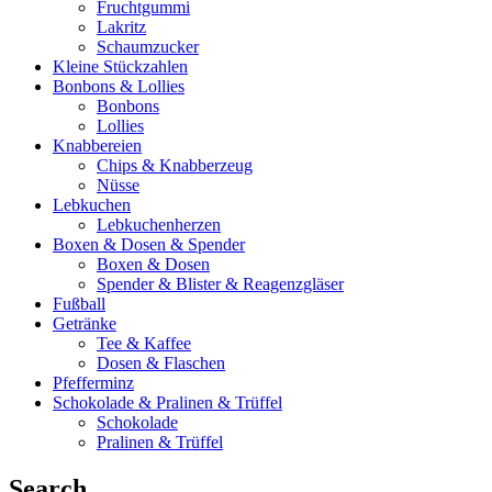
Fruchtgummi
Lakritz
Schaumzucker
Kleine Stückzahlen
Bonbons & Lollies
Bonbons
Lollies
Knabbereien
Chips & Knabberzeug
Nüsse
Lebkuchen
Lebkuchenherzen
Boxen & Dosen & Spender
Boxen & Dosen
Spender & Blister & Reagenzgläser
Fußball
Getränke
Tee & Kaffee
Dosen & Flaschen
Pfefferminz
Schokolade & Pralinen & Trüffel
Schokolade
Pralinen & Trüffel
Search