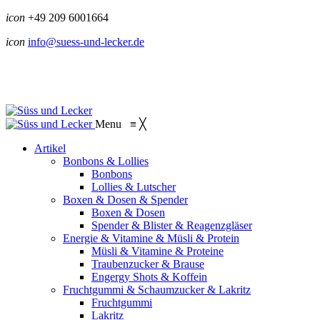
icon
+49 209 6001664
icon
info@suess-und-lecker.de
Menu
≡
╳
Artikel
Bonbons & Lollies
Bonbons
Lollies & Lutscher
Boxen & Dosen & Spender
Boxen & Dosen
Spender & Blister & Reagenzgläser
Energie & Vitamine & Müsli & Protein
Müsli & Vitamine & Proteine
Traubenzucker & Brause
Engergy Shots & Koffein
Fruchtgummi & Schaumzucker & Lakritz
Fruchtgummi
Lakritz