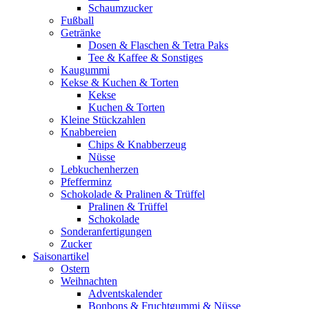
Schaumzucker
Fußball
Getränke
Dosen & Flaschen & Tetra Paks
Tee & Kaffee & Sonstiges
Kaugummi
Kekse & Kuchen & Torten
Kekse
Kuchen & Torten
Kleine Stückzahlen
Knabbereien
Chips & Knabberzeug
Nüsse
Lebkuchenherzen
Pfefferminz
Schokolade & Pralinen & Trüffel
Pralinen & Trüffel
Schokolade
Sonderanfertigungen
Zucker
Saisonartikel
Ostern
Weihnachten
Adventskalender
Bonbons & Fruchtgummi & Nüsse