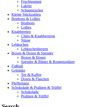
Fruchtgummi
Lakritz
Schaumzucker
Kleine Stückzahlen
Bonbons & Lollies
Bonbons
Lollies
Knabbereien
Chips & Knabberzeug
Nüsse
Lebkuchen
Lebkuchenherzen
Boxen & Dosen & Spender
Boxen & Dosen
Spender & Blister & Reagenzgläser
Fußball
Getränke
Tee & Kaffee
Dosen & Flaschen
Pfefferminz
Schokolade & Pralinen & Trüffel
Schokolade
Pralinen & Trüffel
Search