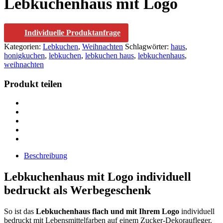
Lebkuchenhaus mit Logo
Individuelle Produktanfrage
Kategorien:
Lebkuchen
,
Weihnachten
Schlagwörter:
haus
,
honigkuchen
,
lebkuchen
,
lebkuchen haus
,
lebkuchenhaus
,
weihnachten
Produkt teilen
Beschreibung
Lebkuchenhaus mit Logo individuell
bedruckt als Werbegeschenk
So ist das
Lebkuchenhaus flach und mit Ihrem Logo
individuell
bedruckt mit Lebensmittelfarben auf einem Zucker-Dekoraufleger.