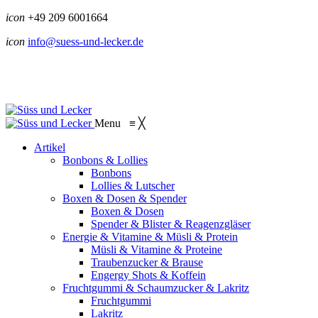
icon
+49 209 6001664
icon
info@suess-und-lecker.de
Menu
≡
╳
Artikel
Bonbons & Lollies
Bonbons
Lollies & Lutscher
Boxen & Dosen & Spender
Boxen & Dosen
Spender & Blister & Reagenzgläser
Energie & Vitamine & Müsli & Protein
Müsli & Vitamine & Proteine
Traubenzucker & Brause
Engergy Shots & Koffein
Fruchtgummi & Schaumzucker & Lakritz
Fruchtgummi
Lakritz