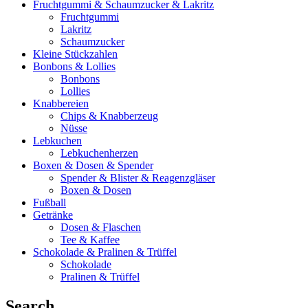
Fruchtgummi & Schaumzucker & Lakritz
Fruchtgummi
Lakritz
Schaumzucker
Kleine Stückzahlen
Bonbons & Lollies
Bonbons
Lollies
Knabbereien
Chips & Knabberzeug
Nüsse
Lebkuchen
Lebkuchenherzen
Boxen & Dosen & Spender
Spender & Blister & Reagenzgläser
Boxen & Dosen
Fußball
Getränke
Dosen & Flaschen
Tee & Kaffee
Schokolade & Pralinen & Trüffel
Schokolade
Pralinen & Trüffel
Search