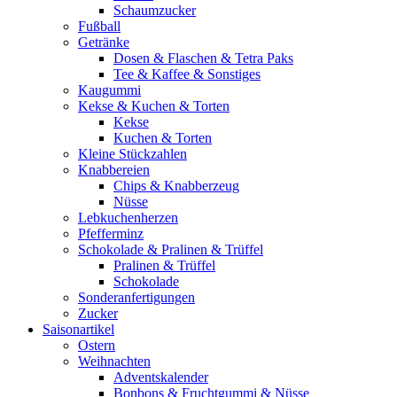
Schaumzucker
Fußball
Getränke
Dosen & Flaschen & Tetra Paks
Tee & Kaffee & Sonstiges
Kaugummi
Kekse & Kuchen & Torten
Kekse
Kuchen & Torten
Kleine Stückzahlen
Knabbereien
Chips & Knabberzeug
Nüsse
Lebkuchenherzen
Pfefferminz
Schokolade & Pralinen & Trüffel
Pralinen & Trüffel
Schokolade
Sonderanfertigungen
Zucker
Saisonartikel
Ostern
Weihnachten
Adventskalender
Bonbons & Fruchtgummi & Nüsse