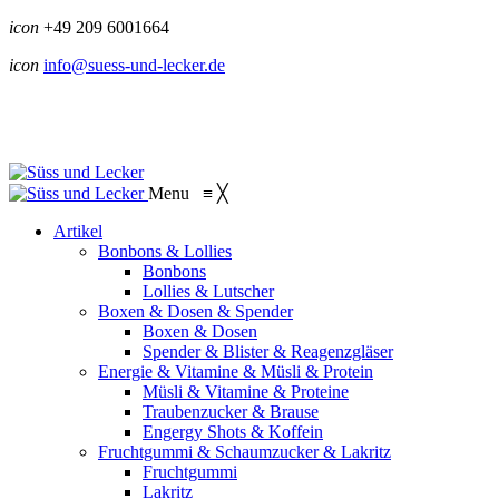
icon
+49 209 6001664
icon
info@suess-und-lecker.de
Menu
≡
╳
Artikel
Bonbons & Lollies
Bonbons
Lollies & Lutscher
Boxen & Dosen & Spender
Boxen & Dosen
Spender & Blister & Reagenzgläser
Energie & Vitamine & Müsli & Protein
Müsli & Vitamine & Proteine
Traubenzucker & Brause
Engergy Shots & Koffein
Fruchtgummi & Schaumzucker & Lakritz
Fruchtgummi
Lakritz