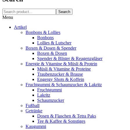
Search
Menu
Artikel
Bonbons & Lollies
Bonbons
Lollies & Lutscher
Boxen & Dosen & Spender
Boxen & Dosen
Spender & Blister & Reagenzgläser
Energie & Vitamine & Müsli & Protein
Müsli & Vitamine & Proteine
Traubenzucker & Brause
Engergy Shots & Koffein
Fruchtgummi & Schaumzucker & Lakritz
Fruchtgummi
Lakritz
Schaumzucker
Fußball
Getränke
Dosen & Flaschen & Tetra Paks
Tee & Kaffee & Sonstiges
Kaugummi