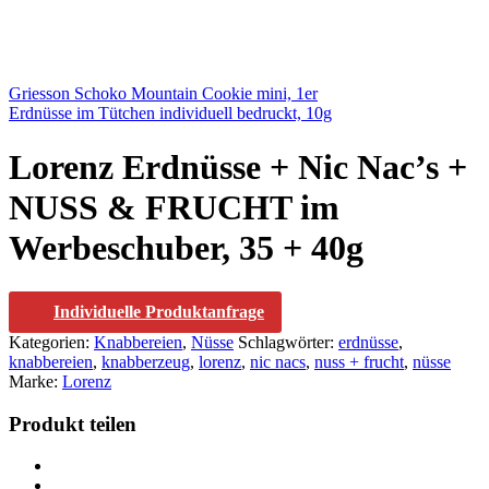
Griesson Schoko Mountain Cookie mini, 1er
Erdnüsse im Tütchen individuell bedruckt, 10g
Lorenz Erdnüsse + Nic Nac’s +
NUSS & FRUCHT im
Werbeschuber, 35 + 40g
Individuelle Produktanfrage
Kategorien:
Knabbereien
,
Nüsse
Schlagwörter:
erdnüsse
,
knabbereien
,
knabberzeug
,
lorenz
,
nic nacs
,
nuss + frucht
,
nüsse
Marke:
Lorenz
Produkt teilen