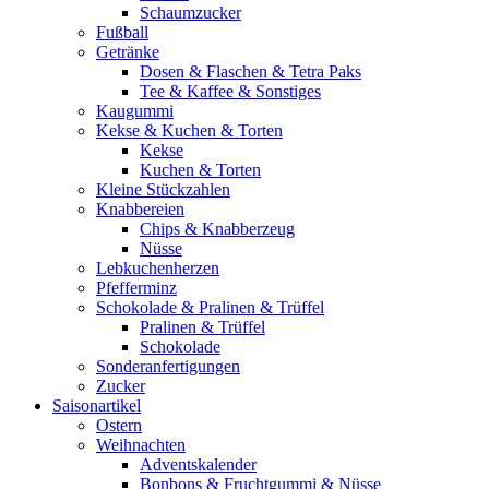
Schaumzucker
Fußball
Getränke
Dosen & Flaschen & Tetra Paks
Tee & Kaffee & Sonstiges
Kaugummi
Kekse & Kuchen & Torten
Kekse
Kuchen & Torten
Kleine Stückzahlen
Knabbereien
Chips & Knabberzeug
Nüsse
Lebkuchenherzen
Pfefferminz
Schokolade & Pralinen & Trüffel
Pralinen & Trüffel
Schokolade
Sonderanfertigungen
Zucker
Saisonartikel
Ostern
Weihnachten
Adventskalender
Bonbons & Fruchtgummi & Nüsse