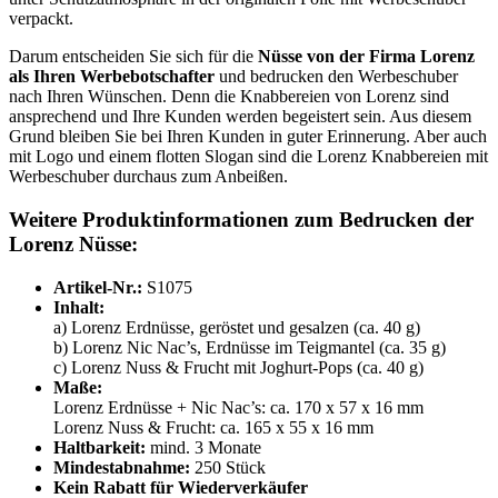
verpackt.
Darum entscheiden Sie sich für die
Nüsse von der Firma Lorenz
als Ihren Werbebotschafter
und bedrucken den Werbeschuber
nach Ihren Wünschen. Denn die Knabbereien von Lorenz sind
ansprechend und Ihre Kunden werden begeistert sein. Aus diesem
Grund bleiben Sie bei Ihren Kunden in guter Erinnerung. Aber auch
mit Logo und einem flotten Slogan sind die Lorenz Knabbereien mit
Werbeschuber durchaus zum Anbeißen.
Weitere Produktinformationen zum Bedrucken der
Lorenz Nüsse:
Artikel-Nr.:
S1075
Inhalt:
a) Lorenz Erdnüsse, geröstet und gesalzen (ca. 40 g)
b) Lorenz Nic Nac’s, Erdnüsse im Teigmantel (ca. 35 g)
c) Lorenz Nuss & Frucht mit Joghurt-Pops (ca. 40 g)
Maße:
Lorenz Erdnüsse + Nic Nac’s: ca. 170 x 57 x 16 mm
Lorenz Nuss & Frucht: ca. 165 x 55 x 16 mm
Haltbarkeit:
mind. 3 Monate
Mindestabnahme:
250 Stück
Kein Rabatt für Wiederverkäufer