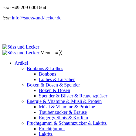
icon
+49 209 6001664
icon
info@suess-und-lecker.de
Menu
≡
╳
Artikel
Bonbons & Lollies
Bonbons
Lollies & Lutscher
Boxen & Dosen & Spender
Boxen & Dosen
Spender & Blister & Reagenzgläser
Energie & Vitamine & Müsli & Protein
Müsli & Vitamine & Proteine
Traubenzucker & Brause
Engergy Shots & Koffein
Fruchtgummi & Schaumzucker & Lakritz
Fruchtgummi
Lakritz