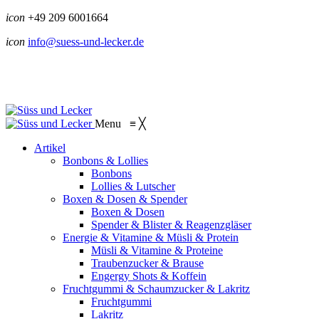
icon
+49 209 6001664
icon
info@suess-und-lecker.de
Menu
≡
╳
Artikel
Bonbons & Lollies
Bonbons
Lollies & Lutscher
Boxen & Dosen & Spender
Boxen & Dosen
Spender & Blister & Reagenzgläser
Energie & Vitamine & Müsli & Protein
Müsli & Vitamine & Proteine
Traubenzucker & Brause
Engergy Shots & Koffein
Fruchtgummi & Schaumzucker & Lakritz
Fruchtgummi
Lakritz