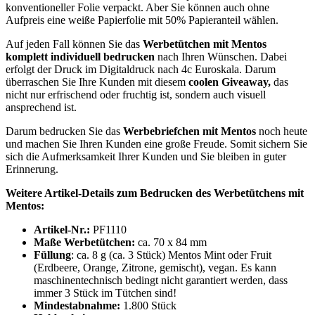
konventioneller Folie verpackt. Aber Sie können auch ohne
Aufpreis eine weiße Papierfolie mit 50% Papieranteil wählen.
Auf jeden Fall können Sie das
Werbetütchen mit Mentos
komplett individuell bedrucken
nach Ihren Wünschen. Dabei
erfolgt der Druck im Digitaldruck nach 4c Euroskala. Darum
überraschen Sie Ihre Kunden mit diesem
coolen Giveaway,
das
nicht nur erfrischend oder fruchtig ist, sondern auch visuell
ansprechend ist.
Darum bedrucken Sie das
Werbebriefchen mit Mentos
noch heute
und machen Sie Ihren Kunden eine große Freude. Somit sichern Sie
sich die Aufmerksamkeit Ihrer Kunden und Sie bleiben in guter
Erinnerung.
Weitere Artikel-Details zum Bedrucken des Werbetütchens mit
Mentos:
Artikel-Nr.:
PF1110
Maße
Werbetütchen:
ca. 70 x 84 mm
Füllung
: ca. 8 g (ca. 3 Stück) Mentos Mint oder Fruit
(Erdbeere, Orange, Zitrone, gemischt), vegan. Es kann
maschinentechnisch bedingt nicht garantiert werden, dass
immer 3 Stück im Tütchen sind!
Mindestabnahme:
1.800 Stück