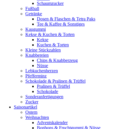
Schaumzucker
Fußball
Getränke
Dosen & Flaschen & Tetra Paks
Tee & Kaffee & Sonstiges
Kaugummi
Kekse & Kuchen & Torten
Kekse
Kuchen & Torten
Kleine Stückzahlen
Knabbereien
Chips & Knabberzeug
Nüsse
Lebkuchenherzen
Pfefferminz
Schokolade & Pralinen & Trüffel
Pralinen & Trüffel
Schokolade
Sonderanfertigungen
Zucker
Saisonartikel
Ostern
Weihnachten
Adventskalender
Bonbons & Fruchtgummi & Nüsse