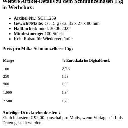
Weitere Artikel-Details zu dem Schmunzelhasen 15g
in Werbebox:
Artikel-Nr.:
SCH1259
Gewicht/Maße:
ca. 15 g / ca. 35 x 27 x 80 mm
Haltbarkeit:
mind. 30.06.2025
Mindestmenge:
100 Stück
Kein Rabatt für Wiederverkäufer
Preis pro Milka Schmunzelhase 15g:
Menge
4c Euroskala im Digitaldruck
2,28
100
250
1,93
500
1,90
1.000
1,84
2.500
1,70
Anteilige Drucknebenkosten :
Einrichtkosten: € 95,00 pauschal pro Motiv, wenn Vorlagen 1:1 als
Daten gestellt werden.