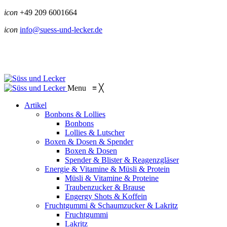
icon
+49 209 6001664
icon
info@suess-und-lecker.de
Menu
≡
╳
Artikel
Bonbons & Lollies
Bonbons
Lollies & Lutscher
Boxen & Dosen & Spender
Boxen & Dosen
Spender & Blister & Reagenzgläser
Energie & Vitamine & Müsli & Protein
Müsli & Vitamine & Proteine
Traubenzucker & Brause
Engergy Shots & Koffein
Fruchtgummi & Schaumzucker & Lakritz
Fruchtgummi
Lakritz