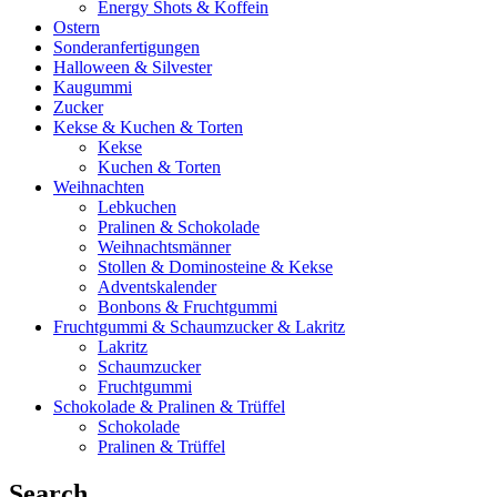
Energy Shots & Koffein
Ostern
Sonderanfertigungen
Halloween & Silvester
Kaugummi
Zucker
Kekse & Kuchen & Torten
Kekse
Kuchen & Torten
Weihnachten
Lebkuchen
Pralinen & Schokolade
Weihnachtsmänner
Stollen & Dominosteine & Kekse
Adventskalender
Bonbons & Fruchtgummi
Fruchtgummi & Schaumzucker & Lakritz
Lakritz
Schaumzucker
Fruchtgummi
Schokolade & Pralinen & Trüffel
Schokolade
Pralinen & Trüffel
Search