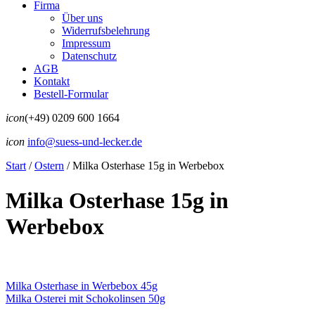
Firma
Über uns
Widerrufsbelehrung
Impressum
Datenschutz
AGB
Kontakt
Bestell-Formular
icon
(+49) 0209 600 1664
icon
info@suess-und-lecker.de
Start
/
Ostern
/
Milka Osterhase 15g in Werbebox
Milka Osterhase 15g in
Werbebox
Milka Osterhase in Werbebox 45g
Milka Osterei mit Schokolinsen 50g