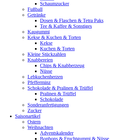
Schaumzucker
Fußball
Getränke
Dosen & Flaschen & Tetra Paks
Tee & Kaffee & Sonstiges
Kaugummi
Kekse & Kuchen & Torten
Kekse
Kuchen & Torten
Kleine Stückzahlen
Knabbereien
Chips & Knabberzeug
Nüsse
Lebkuchenherzen
Pfefferminz
Schokolade & Pralinen & Trüffel
Pralinen & Trüffel
Schokolade
Sonderanfertigungen
Zucker
Saisonartikel
Ostern
Weihnachten
Adventskalender
Bonbons & Fruchtgummi & Nüsse