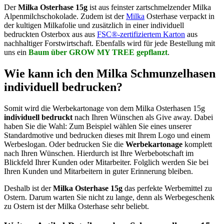
Der
Milka
Osterhase
15g
ist aus feinster zartschmelzender Milka
Alpenmilchschokolade. Zudem ist der
Milka
Osterhase verpackt in
der kultigen Milkafolie und zusätzlich in einer individuell
bedruckten Osterbox aus aus
FSC®-zertifiziertem Karton
aus
nachhaltiger Forstwirtschaft. Ebenfalls wird für jede Bestellung mit
uns ein
Baum über GROW MY TREE gepflanzt
.
Wie kann ich den Milka Schmunzelhasen
individuell bedrucken?
Somit wird die Werbekartonage von dem Milka Osterhasen 15g
individuell bedruckt
nach Ihren Wünschen als Give away. Dabei
haben Sie die Wahl: Zum Beispiel wählen Sie eines unserer
Standardmotive und bedrucken dieses mit Ihrem Logo und einem
Werbeslogan. Oder bedrucken Sie die
Werbekartonage
komplett
nach Ihren Wünschen. Hierdurch ist Ihre Werbebotschaft im
Blickfeld Ihrer Kunden oder Mitarbeiter. Folglich werden Sie bei
Ihren Kunden und Mitarbeitern in guter Erinnerung bleiben.
Deshalb ist der
Milka Osterhase 15g
das perfekte Werbemittel zu
Ostern. Darum warten Sie nicht zu lange, denn als Werbegeschenk
zu Ostern ist der Milka Osterhase sehr beliebt.