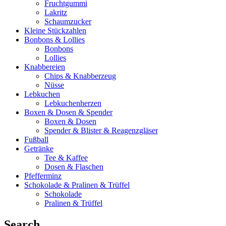
Fruchtgummi
Lakritz
Schaumzucker
Kleine Stückzahlen
Bonbons & Lollies
Bonbons
Lollies
Knabbereien
Chips & Knabberzeug
Nüsse
Lebkuchen
Lebkuchenherzen
Boxen & Dosen & Spender
Boxen & Dosen
Spender & Blister & Reagenzgläser
Fußball
Getränke
Tee & Kaffee
Dosen & Flaschen
Pfefferminz
Schokolade & Pralinen & Trüffel
Schokolade
Pralinen & Trüffel
Search