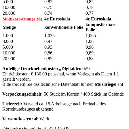
5.000
0,82
0,85
10.000
0,75
0,78
20.000
0,74
0,77
4c Euroskala
4c Euroskala
Multikorn-Orange 30g
kompostierbare
Menge
konventionelle Folie
Folie
1.000
1,035
1,065
3.000
0,97
1,00
5.000
0,93
0,96
10.000
0,86
0,89
20.000
0,85
0,88
Anteilige Drucknebenkosten „Digitaldruck“:
Einrichtkosten: € 130,00 pauschal, wenn Vorlagen als Daten 1:1
gestellt werden.
Bitte fordern Sie das technische Datenblatt für den
Müsliriegel
an!
Verpackungseinheit:
50 Stück im Karton / 400 Stück im Gebinde
Lieferzeit:
Versand ca. 15 Arbeitstage nach Freigabe des
Korrekturabzuges abgehend
Versandkosten:
ab Werk
Die Preise sind gültig bis 31.12.2025