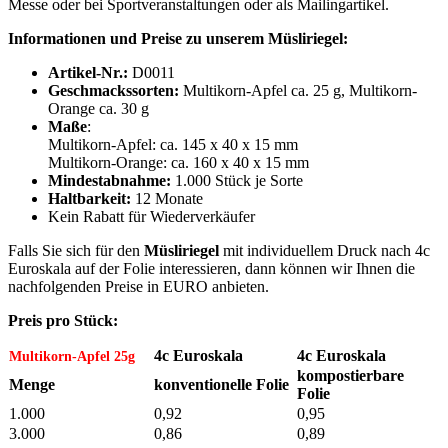
Messe oder bei Sportveranstaltungen oder als Mailingartikel.
Informationen und Preise zu unserem Müsliriegel:
Artikel-Nr.:
D0011
Geschmackssorten:
Multikorn-Apfel ca. 25 g, Multikorn-
Orange ca. 30 g
Maße
:
Multikorn-Apfel: ca. 145 x 40 x 15 mm
Multikorn-Orange: ca. 160 x 40 x 15 mm
Mindestabnahme:
1.000 Stück je Sorte
Haltbarkeit:
12 Monate
Kein Rabatt für Wiederverkäufer
Falls Sie sich für den
Müsliriegel
mit individuellem Druck nach 4c
Euroskala auf der Folie interessieren, dann können wir Ihnen die
nachfolgenden Preise in EURO anbieten.
Preis pro Stück:
4c Euroskala
4c Euroskala
Multikorn-Apfel 25g
kompostierbare
Menge
konventionelle Folie
Folie
1.000
0,92
0,95
3.000
0,86
0,89