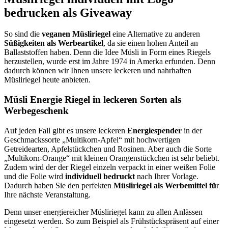
bedrucken als Giveaway
So sind die
veganen
Müsliriegel
eine Alternative zu anderen
Süßigkeiten als Werbeartikel
, da sie einen hohen Anteil an
Ballaststoffen haben. Denn die Idee Müsli in Form eines Riegels
herzustellen, wurde erst im Jahre 1974 in Amerka erfunden. Denn
dadurch können wir Ihnen unsere leckeren und nahrhaften
Müsliriegel heute anbieten.
Müsli Energie Riegel in leckeren Sorten als
Werbegeschenk
Auf jeden Fall gibt es unsere leckeren
Energiespender
in der
Geschmackssorte „Multikorn-Apfel“ mit hochwertigen
Getreidearten, Apfelstückchen und Rosinen. Aber auch die Sorte
„Multikorn-Orange“ mit kleinen Orangenstückchen ist sehr beliebt.
Zudem wird der der Riegel einzeln verpackt in einer weißen Folie
und die Folie wird
individuell
bedruckt
nach Ihrer Vorlage.
Dadurch haben Sie den perfekten
Müsliriegel als Werbemittel fü
r
Ihre nächste Veranstaltung.
Denn unser energiereicher Müsliriegel kann zu allen Anlässen
eingesetzt werden. So zum Beispiel als Frühstückspräsent auf einer