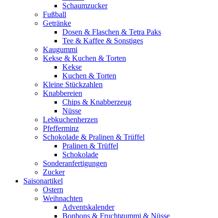
Schaumzucker
Fußball
Getränke
Dosen & Flaschen & Tetra Paks
Tee & Kaffee & Sonstiges
Kaugummi
Kekse & Kuchen & Torten
Kekse
Kuchen & Torten
Kleine Stückzahlen
Knabbereien
Chips & Knabberzeug
Nüsse
Lebkuchenherzen
Pfefferminz
Schokolade & Pralinen & Trüffel
Pralinen & Trüffel
Schokolade
Sonderanfertigungen
Zucker
Saisonartikel
Ostern
Weihnachten
Adventskalender
Bonbons & Fruchtgummi & Nüsse