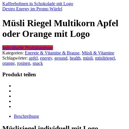
Kaffeebohnen in Schokolade mit Logo
Dextro Energy im Promo Würfel
Müsli Riegel Multikorn Apfel
oder Orange mit Logo
Individuelle Produktanfrage
Kategorien:
Energie & Vitamine & Brause
,
Müsli & Vitamine
Schlagwörter:
apfel
,
energy
,
gesund
,
health
,
müsli
,
müsliriegel
,
orange
,
rosinen
,
snack
Produkt teilen
Beschreibung
Müsliriegel individuell mit Logo