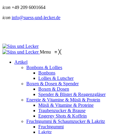
icon
+49 209 6001664
icon
info@suess-und-lecker.de
Menu
≡
╳
Artikel
Bonbons & Lollies
Bonbons
Lollies & Lutscher
Boxen & Dosen & Spender
Boxen & Dosen
Spender & Blister & Reagenzgläser
Energie & Vitamine & Müsli & Protein
Müsli & Vitamine & Proteine
Traubenzucker & Brause
Engergy Shots & Koffein
Fruchtgummi & Schaumzucker & Lakritz
Fruchtgummi
Lakritz