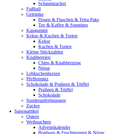
Schaumzucker
Fußball
Getränke
Dosen & Flaschen & Tetra Paks
Tee & Kaffee & Sonstiges
Kaugummi
Kekse & Kuchen & Torten
Kekse
Kuchen & Torten
Kleine Stückzahlen
Knabbereien
Chips & Knabberzeug
Nüsse
Lebkuchenherzen
Pfefferminz
Schokolade & Pralinen & Trüffel
Pralinen & Trüffel
Schokolade
Sonderanfertigungen
Zucker
Saisonartikel
Ostern
Weihnachten
Adventskalender
Bonbons & Fruchtgummi & Nüsse