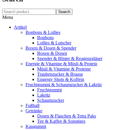
Search
Menu
Artikel
Bonbons & Lollies
Bonbons
Lollies & Lutscher
Boxen & Dosen & Spender
Boxen & Dosen
Spender & Blister & Reagenzgläser
Energie & Vitamine & Müsli & Protein
Müsli & Vitamine & Proteine
Traubenzucker & Brause
Engergy Shots & Koffein
Fruchtgummi & Schaumzucker & Lakritz
Fruchtgummi
Lakritz
Schaumzucker
Fußball
Getränke
Dosen & Flaschen & Tetra Paks
Tee & Kaffee & Sonstiges
Kaugummi