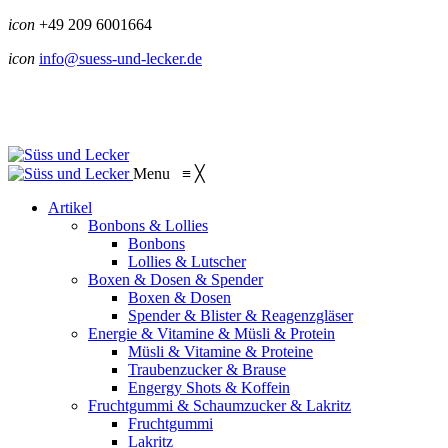
icon
+49 209 6001664
icon
info@suess-und-lecker.de
Menu
≡
╳
Artikel
Bonbons & Lollies
Bonbons
Lollies & Lutscher
Boxen & Dosen & Spender
Boxen & Dosen
Spender & Blister & Reagenzgläser
Energie & Vitamine & Müsli & Protein
Müsli & Vitamine & Proteine
Traubenzucker & Brause
Engergy Shots & Koffein
Fruchtgummi & Schaumzucker & Lakritz
Fruchtgummi
Lakritz