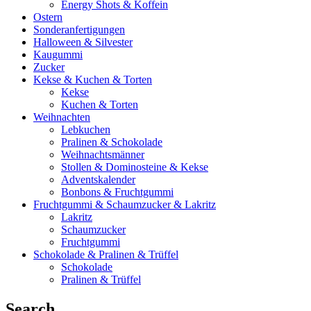
Energy Shots & Koffein
Ostern
Sonderanfertigungen
Halloween & Silvester
Kaugummi
Zucker
Kekse & Kuchen & Torten
Kekse
Kuchen & Torten
Weihnachten
Lebkuchen
Pralinen & Schokolade
Weihnachtsmänner
Stollen & Dominosteine & Kekse
Adventskalender
Bonbons & Fruchtgummi
Fruchtgummi & Schaumzucker & Lakritz
Lakritz
Schaumzucker
Fruchtgummi
Schokolade & Pralinen & Trüffel
Schokolade
Pralinen & Trüffel
Search