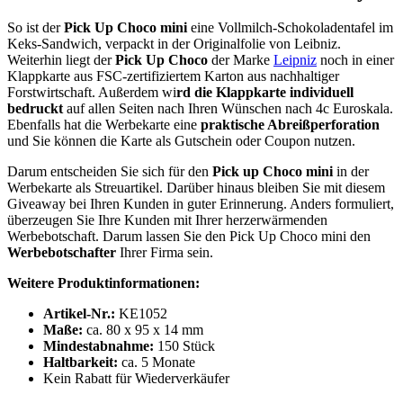
So ist der
Pick Up Choco mini
eine Vollmilch-Schokoladentafel im
Keks-Sandwich, verpackt in der Originalfolie von Leibniz.
Weiterhin liegt der
Pick Up Choco
der Marke
Leipniz
noch in einer
Klappkarte aus FSC-zertifiziertem Karton aus nachhaltiger
Forstwirtschaft. Außerdem wi
rd die Klappkarte individuell
bedruckt
auf allen Seiten nach Ihren Wünschen nach 4c Euroskala.
Ebenfalls hat die Werbekarte eine
praktische Abreißperforation
und Sie können die Karte als Gutschein oder Coupon nutzen.
Darum entscheiden Sie sich für den
Pick up Choco mini
in der
Werbekarte als Streuartikel. Darüber hinaus bleiben Sie mit diesem
Giveaway bei Ihren Kunden in guter Erinnerung. Anders formuliert,
überzeugen Sie Ihre Kunden mit Ihrer herzerwärmenden
Werbebotschaft. Darum lassen Sie den Pick Up Choco mini den
Werbebotschafter
Ihrer Firma sein.
Weitere Produktinformationen:
Artikel-Nr.:
KE1052
Maße:
ca. 80 x 95 x 14 mm
Mindestabnahme:
150 Stück
Haltbarkeit:
ca. 5 Monate
Kein Rabatt für Wiederverkäufer