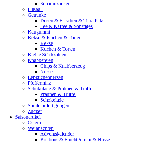
Schaumzucker
Fußball
Getränke
Dosen & Flaschen & Tetra Paks
Tee & Kaffee & Sonstiges
Kaugummi
Kekse & Kuchen & Torten
Kekse
Kuchen & Torten
Kleine Stückzahlen
Knabbereien
Chips & Knabberzeug
Nüsse
Lebkuchenherzen
Pfefferminz
Schokolade & Pralinen & Trüffel
Pralinen & Trüffel
Schokolade
Sonderanfertigungen
Zucker
Saisonartikel
Ostern
Weihnachten
Adventskalender
Bonbons & Fruchtgummi & Nüsse