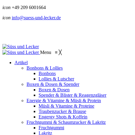
icon
+49 209 6001664
icon
info@suess-und-lecker.de
Menu
≡
╳
Artikel
Bonbons & Lollies
Bonbons
Lollies & Lutscher
Boxen & Dosen & Spender
Boxen & Dosen
Spender & Blister & Reagenzgläser
Energie & Vitamine & Müsli & Protein
Müsli & Vitamine & Proteine
Traubenzucker & Brause
Engergy Shots & Koffein
Fruchtgummi & Schaumzucker & Lakritz
Fruchtgummi
Lakritz