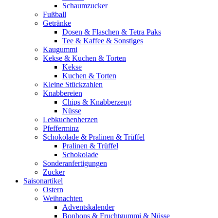
Schaumzucker
Fußball
Getränke
Dosen & Flaschen & Tetra Paks
Tee & Kaffee & Sonstiges
Kaugummi
Kekse & Kuchen & Torten
Kekse
Kuchen & Torten
Kleine Stückzahlen
Knabbereien
Chips & Knabberzeug
Nüsse
Lebkuchenherzen
Pfefferminz
Schokolade & Pralinen & Trüffel
Pralinen & Trüffel
Schokolade
Sonderanfertigungen
Zucker
Saisonartikel
Ostern
Weihnachten
Adventskalender
Bonbons & Fruchtgummi & Nüsse