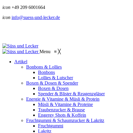
icon
+49 209 6001664
icon
info@suess-und-lecker.de
Menu
≡
╳
Artikel
Bonbons & Lollies
Bonbons
Lollies & Lutscher
Boxen & Dosen & Spender
Boxen & Dosen
Spender & Blister & Reagenzgläser
Energie & Vitamine & Müsli & Protein
Müsli & Vitamine & Proteine
Traubenzucker & Brause
Engergy Shots & Koffein
Fruchtgummi & Schaumzucker & Lakritz
Fruchtgummi
Lakritz