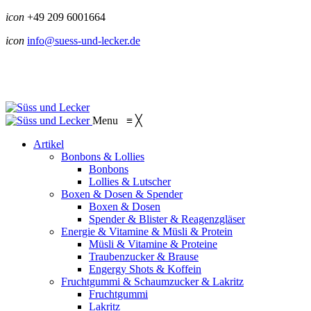
icon
+49 209 6001664
icon
info@suess-und-lecker.de
Menu
≡
╳
Artikel
Bonbons & Lollies
Bonbons
Lollies & Lutscher
Boxen & Dosen & Spender
Boxen & Dosen
Spender & Blister & Reagenzgläser
Energie & Vitamine & Müsli & Protein
Müsli & Vitamine & Proteine
Traubenzucker & Brause
Engergy Shots & Koffein
Fruchtgummi & Schaumzucker & Lakritz
Fruchtgummi
Lakritz