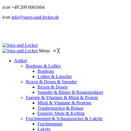
icon
+49 209 6001664
icon
info@suess-und-lecker.de
Menu
≡
╳
Artikel
Bonbons & Lollies
Bonbons
Lollies & Lutscher
Boxen & Dosen & Spender
Boxen & Dosen
Spender & Blister & Reagenzgläser
Energie & Vitamine & Müsli & Protein
Müsli & Vitamine & Proteine
Traubenzucker & Brause
Engergy Shots & Koffein
Fruchtgummi & Schaumzucker & Lakritz
Fruchtgummi
Lakritz