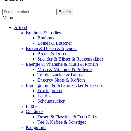
Search
Menu
Artikel
Bonbons & Lollies
Bonbons
Lollies & Lutscher
Boxen & Dosen & Spender
Boxen & Dosen
Spender & Blister & Reagenzgläser
Energie & Vitamine & Müsli & Protein
Müsli & Vitamine & Proteine
Traubenzucker & Brause
Engergy Shots & Koffein
Fruchtgummi & Schaumzucker & Lakritz
Fruchtgummi
Lakritz
Schaumzucker
Fußball
Getränke
Dosen & Flaschen & Tetra Paks
Tee & Kaffee & Sonstiges
Kaugummi