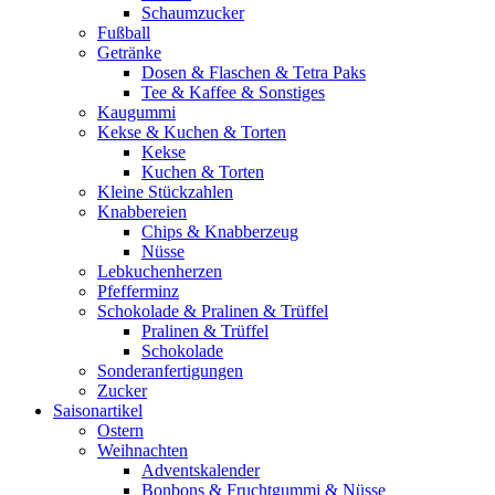
Schaumzucker
Fußball
Getränke
Dosen & Flaschen & Tetra Paks
Tee & Kaffee & Sonstiges
Kaugummi
Kekse & Kuchen & Torten
Kekse
Kuchen & Torten
Kleine Stückzahlen
Knabbereien
Chips & Knabberzeug
Nüsse
Lebkuchenherzen
Pfefferminz
Schokolade & Pralinen & Trüffel
Pralinen & Trüffel
Schokolade
Sonderanfertigungen
Zucker
Saisonartikel
Ostern
Weihnachten
Adventskalender
Bonbons & Fruchtgummi & Nüsse