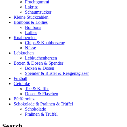
Fruchtgummi
Lakritz
Schaumzucker
Kleine Stückzahlen
Bonbons & Lollies
Bonbons
Lollies
Knabbereien
Chips & Knabberzeug
Nüsse
Lebkuchen
Lebkuchenherzen
Boxen & Dosen & Spender
Boxen & Dosen
Spender & Blister & Reagenzgläser
Fußball
Getränke
Tee & Kaffee
Dosen & Flaschen
Pfefferminz
Schokolade & Pralinen & Trüffel
Schokolade
Pralinen & Trüffel
Search