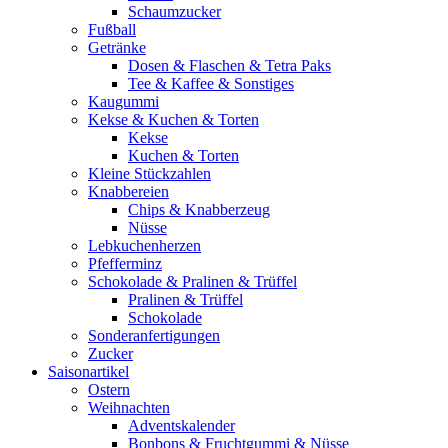
Schaumzucker
Fußball
Getränke
Dosen & Flaschen & Tetra Paks
Tee & Kaffee & Sonstiges
Kaugummi
Kekse & Kuchen & Torten
Kekse
Kuchen & Torten
Kleine Stückzahlen
Knabbereien
Chips & Knabberzeug
Nüsse
Lebkuchenherzen
Pfefferminz
Schokolade & Pralinen & Trüffel
Pralinen & Trüffel
Schokolade
Sonderanfertigungen
Zucker
Saisonartikel
Ostern
Weihnachten
Adventskalender
Bonbons & Fruchtgummi & Nüsse