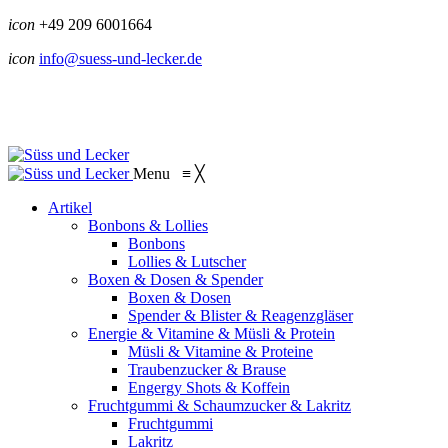
icon
+49 209 6001664
icon
info@suess-und-lecker.de
Menu
≡
╳
Artikel
Bonbons & Lollies
Bonbons
Lollies & Lutscher
Boxen & Dosen & Spender
Boxen & Dosen
Spender & Blister & Reagenzgläser
Energie & Vitamine & Müsli & Protein
Müsli & Vitamine & Proteine
Traubenzucker & Brause
Engergy Shots & Koffein
Fruchtgummi & Schaumzucker & Lakritz
Fruchtgummi
Lakritz