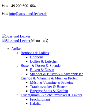
icon
+49 209 6001664
icon
info@suess-und-lecker.de
Menu
≡
╳
Artikel
Bonbons & Lollies
Bonbons
Lollies & Lutscher
Boxen & Dosen & Spender
Boxen & Dosen
Spender & Blister & Reagenzgläser
Energie & Vitamine & Müsli & Protein
Müsli & Vitamine & Proteine
Traubenzucker & Brause
Engergy Shots & Koffein
Fruchtgummi & Schaumzucker & Lakritz
Fruchtgummi
Lakritz