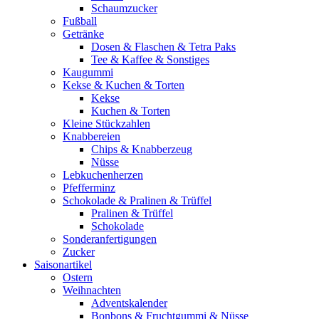
Schaumzucker
Fußball
Getränke
Dosen & Flaschen & Tetra Paks
Tee & Kaffee & Sonstiges
Kaugummi
Kekse & Kuchen & Torten
Kekse
Kuchen & Torten
Kleine Stückzahlen
Knabbereien
Chips & Knabberzeug
Nüsse
Lebkuchenherzen
Pfefferminz
Schokolade & Pralinen & Trüffel
Pralinen & Trüffel
Schokolade
Sonderanfertigungen
Zucker
Saisonartikel
Ostern
Weihnachten
Adventskalender
Bonbons & Fruchtgummi & Nüsse