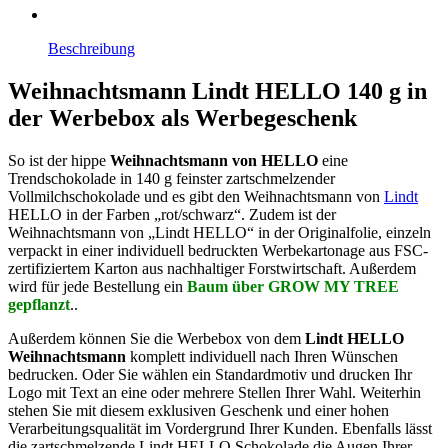
Beschreibung
Weihnachtsmann Lindt HELLO 140 g in
der Werbebox als Werbegeschenk
So ist der hippe
Weihnachtsmann von HELLO
eine
Trendschokolade in 140 g feinster zartschmelzender
Vollmilchschokolade und es gibt den Weihnachtsmann von
Lindt
HELLO in der Farben „rot/schwarz“. Zudem ist der
Weihnachtsmann von „Lindt HELLO“ in der Originalfolie, einzeln
verpackt in einer individuell bedruckten Werbekartonage aus FSC-
zertifiziertem Karton aus nachhaltiger Forstwirtschaft. Außerdem
wird für jede Bestellung ein
Baum über GROW MY TREE
gepflanzt
..
Außerdem können Sie die Werbebox von dem
Lindt HELLO
Weihnachtsmann
komplett individuell nach Ihren Wünschen
bedrucken. Oder Sie wählen ein Standardmotiv und drucken Ihr
Logo mit Text an eine oder mehrere Stellen Ihrer Wahl. Weiterhin
stehen Sie mit diesem exklusiven Geschenk
und einer hohen
Verarbeitungsqualität im Vordergrund Ihrer Kunden. Ebenfalls lässt
die zartschmelzende Lindt HELLO Schokolade die Augen Ihrer