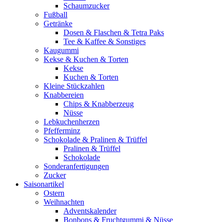
Schaumzucker
Fußball
Getränke
Dosen & Flaschen & Tetra Paks
Tee & Kaffee & Sonstiges
Kaugummi
Kekse & Kuchen & Torten
Kekse
Kuchen & Torten
Kleine Stückzahlen
Knabbereien
Chips & Knabberzeug
Nüsse
Lebkuchenherzen
Pfefferminz
Schokolade & Pralinen & Trüffel
Pralinen & Trüffel
Schokolade
Sonderanfertigungen
Zucker
Saisonartikel
Ostern
Weihnachten
Adventskalender
Bonbons & Fruchtgummi & Nüsse