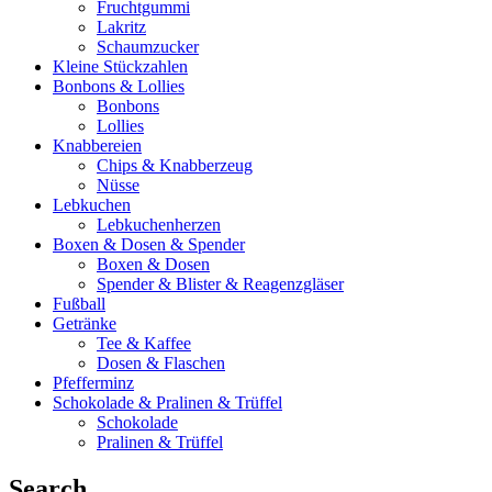
Fruchtgummi
Lakritz
Schaumzucker
Kleine Stückzahlen
Bonbons & Lollies
Bonbons
Lollies
Knabbereien
Chips & Knabberzeug
Nüsse
Lebkuchen
Lebkuchenherzen
Boxen & Dosen & Spender
Boxen & Dosen
Spender & Blister & Reagenzgläser
Fußball
Getränke
Tee & Kaffee
Dosen & Flaschen
Pfefferminz
Schokolade & Pralinen & Trüffel
Schokolade
Pralinen & Trüffel
Search