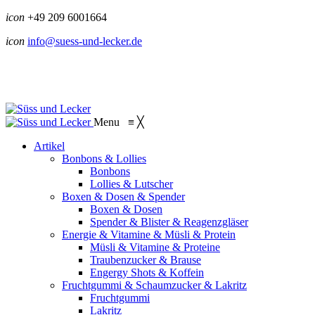
icon
+49 209 6001664
icon
info@suess-und-lecker.de
Menu
≡
╳
Artikel
Bonbons & Lollies
Bonbons
Lollies & Lutscher
Boxen & Dosen & Spender
Boxen & Dosen
Spender & Blister & Reagenzgläser
Energie & Vitamine & Müsli & Protein
Müsli & Vitamine & Proteine
Traubenzucker & Brause
Engergy Shots & Koffein
Fruchtgummi & Schaumzucker & Lakritz
Fruchtgummi
Lakritz