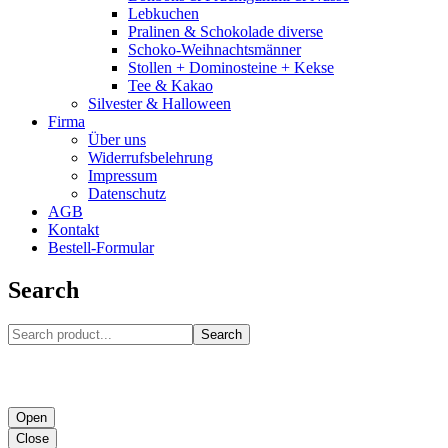
Lebkuchen
Pralinen & Schokolade diverse
Schoko-Weihnachtsmänner
Stollen + Dominosteine + Kekse
Tee & Kakao
Silvester & Halloween
Firma
Über uns
Widerrufsbelehrung
Impressum
Datenschutz
AGB
Kontakt
Bestell-Formular
Search
Search
Open
Close