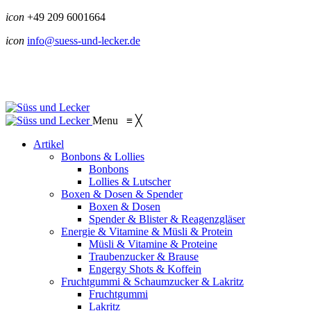
icon
+49 209 6001664
icon
info@suess-und-lecker.de
Menu
≡
╳
Artikel
Bonbons & Lollies
Bonbons
Lollies & Lutscher
Boxen & Dosen & Spender
Boxen & Dosen
Spender & Blister & Reagenzgläser
Energie & Vitamine & Müsli & Protein
Müsli & Vitamine & Proteine
Traubenzucker & Brause
Engergy Shots & Koffein
Fruchtgummi & Schaumzucker & Lakritz
Fruchtgummi
Lakritz