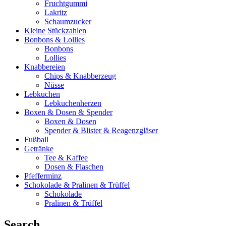
Fruchtgummi
Lakritz
Schaumzucker
Kleine Stückzahlen
Bonbons & Lollies
Bonbons
Lollies
Knabbereien
Chips & Knabberzeug
Nüsse
Lebkuchen
Lebkuchenherzen
Boxen & Dosen & Spender
Boxen & Dosen
Spender & Blister & Reagenzgläser
Fußball
Getränke
Tee & Kaffee
Dosen & Flaschen
Pfefferminz
Schokolade & Pralinen & Trüffel
Schokolade
Pralinen & Trüffel
Search