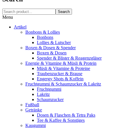
Search
Menu
Artikel
Bonbons & Lollies
Bonbons
Lollies & Lutscher
Boxen & Dosen & Spender
Boxen & Dosen
Spender & Blister & Reagenzgläser
Energie & Vitamine & Müsli & Protein
Müsli & Vitamine & Proteine
Traubenzucker & Brause
Engergy Shots & Koffein
Fruchtgummi & Schaumzucker & Lakritz
Fruchtgummi
Lakritz
Schaumzucker
Fußball
Getränke
Dosen & Flaschen & Tetra Paks
Tee & Kaffee & Sonstiges
Kaugummi