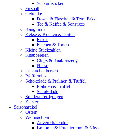
Schaumzucker
Fußball
Getränke
Dosen & Flaschen & Tetra Paks
Tee & Kaffee & Sonstiges
Kaugummi
Kekse & Kuchen & Torten
Kekse
Kuchen & Torten
Kleine Stückzahlen
Knabbereien
Chips & Knabberzeug
Nüsse
Lebkuchenherzen
Pfefferminz
Schokolade & Pralinen & Trüffel
Pralinen & Trüffel
Schokolade
Sonderanfertigungen
Zucker
Saisonartikel
Ostern
Weihnachten
Adventskalender
Bonbons & Fruchtgummi & Nüsse