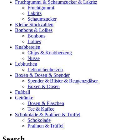
Fruchtgummi & Schaumzucker & Lakritz
Fruchtgummi
Lakritz
Schaumzucker
Kleine Stückzahlen
Bonbons & Lollies
Bonbons
Lollies
Knabbereien
Chips & Knabberzeug
Nüsse
Lebkuchen
Lebkuchenherzen
Boxen & Dosen & Spender
Spender & Blister & Reagenzgläser
Boxen & Dosen
Fußball
Getränke
Dosen & Flaschen
Tee & Kaffee
Schokolade & Pralinen & Trüffel
Schokolade
Pralinen & Trüffel
Search