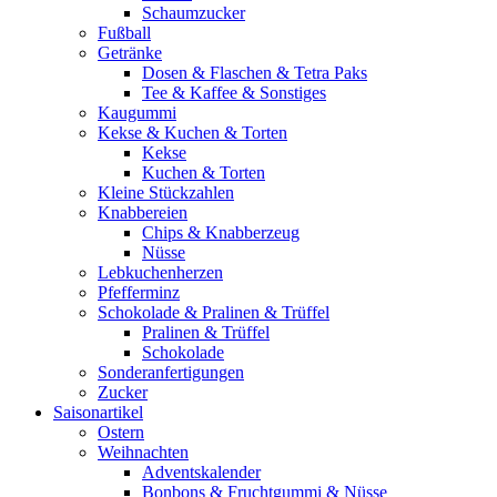
Schaumzucker
Fußball
Getränke
Dosen & Flaschen & Tetra Paks
Tee & Kaffee & Sonstiges
Kaugummi
Kekse & Kuchen & Torten
Kekse
Kuchen & Torten
Kleine Stückzahlen
Knabbereien
Chips & Knabberzeug
Nüsse
Lebkuchenherzen
Pfefferminz
Schokolade & Pralinen & Trüffel
Pralinen & Trüffel
Schokolade
Sonderanfertigungen
Zucker
Saisonartikel
Ostern
Weihnachten
Adventskalender
Bonbons & Fruchtgummi & Nüsse