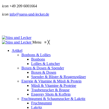
icon
+49 209 6001664
icon
info@suess-und-lecker.de
Menu
≡
╳
Artikel
Bonbons & Lollies
Bonbons
Lollies & Lutscher
Boxen & Dosen & Spender
Boxen & Dosen
Spender & Blister & Reagenzgläser
Energie & Vitamine & Müsli & Protein
Müsli & Vitamine & Proteine
Traubenzucker & Brause
Engergy Shots & Koffein
Fruchtgummi & Schaumzucker & Lakritz
Fruchtgummi
Lakritz