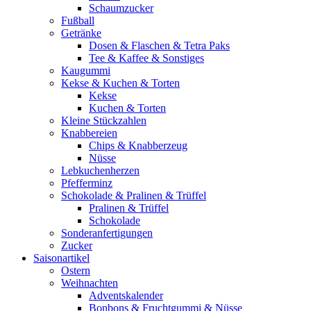
Schaumzucker
Fußball
Getränke
Dosen & Flaschen & Tetra Paks
Tee & Kaffee & Sonstiges
Kaugummi
Kekse & Kuchen & Torten
Kekse
Kuchen & Torten
Kleine Stückzahlen
Knabbereien
Chips & Knabberzeug
Nüsse
Lebkuchenherzen
Pfefferminz
Schokolade & Pralinen & Trüffel
Pralinen & Trüffel
Schokolade
Sonderanfertigungen
Zucker
Saisonartikel
Ostern
Weihnachten
Adventskalender
Bonbons & Fruchtgummi & Nüsse