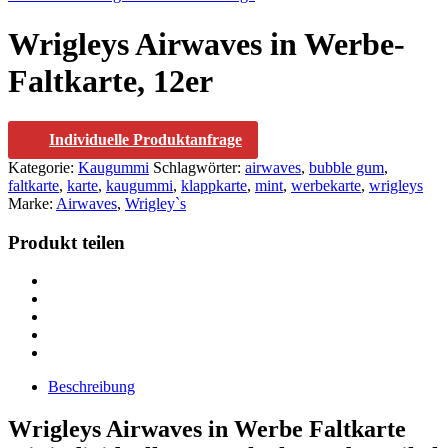
Wrigleys Airwaves in Werbe-
Faltkarte, 12er
Individuelle Produktanfrage
Kategorie:
Kaugummi
Schlagwörter:
airwaves
,
bubble gum
,
faltkarte
,
karte
,
kaugummi
,
klappkarte
,
mint
,
werbekarte
,
wrigleys
Marke:
Airwaves
,
Wrigley`s
Produkt teilen
Beschreibung
Wrigleys Airwaves in Werbe Faltkarte