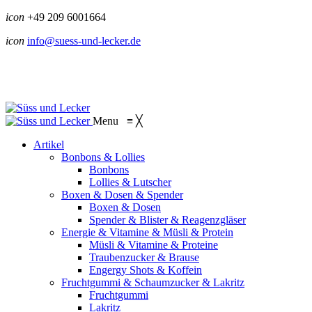
icon
+49 209 6001664
icon
info@suess-und-lecker.de
Menu
≡
╳
Artikel
Bonbons & Lollies
Bonbons
Lollies & Lutscher
Boxen & Dosen & Spender
Boxen & Dosen
Spender & Blister & Reagenzgläser
Energie & Vitamine & Müsli & Protein
Müsli & Vitamine & Proteine
Traubenzucker & Brause
Engergy Shots & Koffein
Fruchtgummi & Schaumzucker & Lakritz
Fruchtgummi
Lakritz