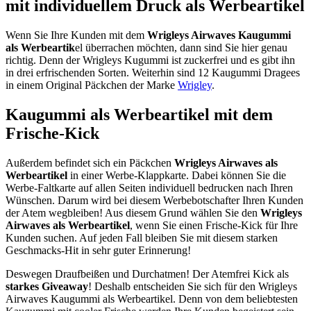
mit individuellem Druck als Werbeartikel
Wenn Sie Ihre Kunden mit dem
Wrigleys Airwaves Kaugummi
als Werbeartik
el überrachen möchten, dann sind Sie hier genau
richtig. Denn der Wrigleys Kugummi ist zuckerfrei und es gibt ihn
in drei erfrischenden Sorten. Weiterhin sind 12 Kaugummi Dragees
in einem Original Päckchen der Marke
Wrigley
.
Kaugummi als Werbeartikel mit dem
Frische-Kick
Außerdem befindet sich ein Päckchen
Wrigleys Airwaves als
Werbeartikel
in einer Werbe-Klappkarte. Dabei können Sie die
Werbe-Faltkarte auf allen Seiten individuell bedrucken nach Ihren
Wünschen. Darum wird bei diesem Werbebotschafter Ihren Kunden
der Atem wegbleiben! Aus diesem Grund wählen Sie den
Wrigleys
Airwaves als Werbeartikel
, wenn Sie einen Frische-Kick für Ihre
Kunden suchen. Auf jeden Fall bleiben Sie mit diesem starken
Geschmacks-Hit in sehr guter Erinnerung!
Deswegen Draufbeißen und Durchatmen! Der Atemfrei Kick als
starkes Giveaway
! Deshalb entscheiden Sie sich für den Wrigleys
Airwaves Kaugummi als Werbeartikel. Denn von dem beliebtesten