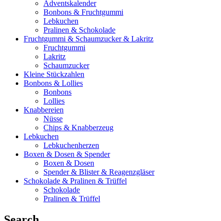
Adventskalender
Bonbons & Fruchtgummi
Lebkuchen
Pralinen & Schokolade
Fruchtgummi & Schaumzucker & Lakritz
Fruchtgummi
Lakritz
Schaumzucker
Kleine Stückzahlen
Bonbons & Lollies
Bonbons
Lollies
Knabbereien
Nüsse
Chips & Knabberzeug
Lebkuchen
Lebkuchenherzen
Boxen & Dosen & Spender
Boxen & Dosen
Spender & Blister & Reagenzgläser
Schokolade & Pralinen & Trüffel
Schokolade
Pralinen & Trüffel
Search