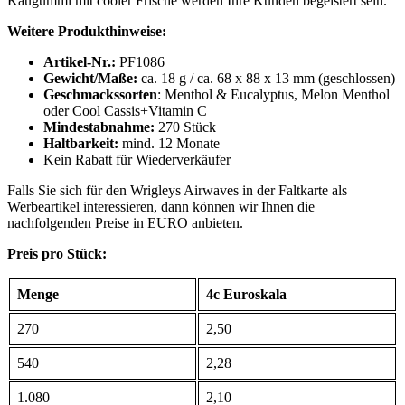
Kaugummi mit cooler Frische werden Ihre Kunden begeistert sein.
Weitere Produkthinweise:
Artikel-Nr.:
PF1086
Gewicht/Maße:
ca. 18 g / ca. 68 x 88 x 13 mm (geschlossen)
Geschmackssorten
: Menthol & Eucalyptus, Melon Menthol
oder Cool Cassis+Vitamin C
Mindestabnahme:
270 Stück
Haltbarkeit:
mind. 12 Monate
Kein Rabatt für Wiederverkäufer
Falls Sie sich für den Wrigleys Airwaves in der Faltkarte als
Werbeartikel interessieren, dann können wir Ihnen die
nachfolgenden Preise in EURO anbieten.
Preis pro Stück:
Menge
4c Euroskala
270
2,50
540
2,28
1.080
2,10