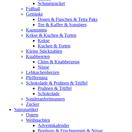
Schaumzucker
Fußball
Getränke
Dosen & Flaschen & Tetra Paks
Tee & Kaffee & Sonstiges
Kaugummi
Kekse & Kuchen & Torten
Kekse
Kuchen & Torten
Kleine Stückzahlen
Knabbereien
Chips & Knabberzeug
Nüsse
Lebkuchenherzen
Pfefferminz
Schokolade & Pralinen & Trüffel
Pralinen & Trüffel
Schokolade
Sonderanfertigungen
Zucker
Saisonartikel
Ostern
Weihnachten
Adventskalender
Bonbons & Fruchtgummi & Nüsse