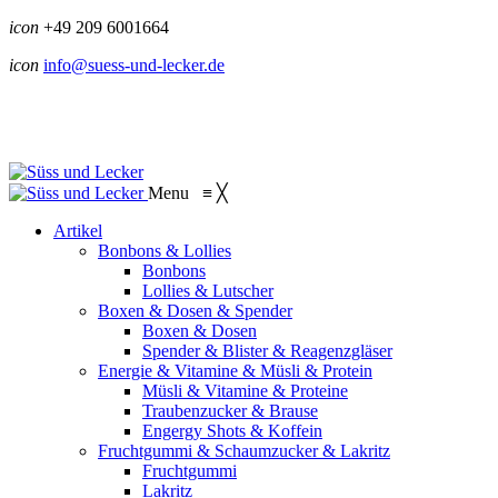
icon
+49 209 6001664
icon
info@suess-und-lecker.de
Menu
≡
╳
Artikel
Bonbons & Lollies
Bonbons
Lollies & Lutscher
Boxen & Dosen & Spender
Boxen & Dosen
Spender & Blister & Reagenzgläser
Energie & Vitamine & Müsli & Protein
Müsli & Vitamine & Proteine
Traubenzucker & Brause
Engergy Shots & Koffein
Fruchtgummi & Schaumzucker & Lakritz
Fruchtgummi
Lakritz