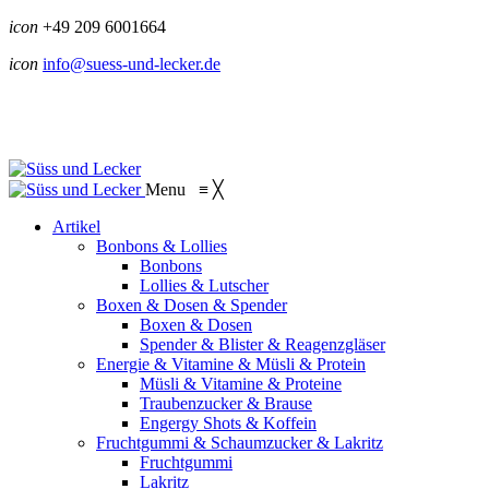
icon
+49 209 6001664
icon
info@suess-und-lecker.de
Menu
≡
╳
Artikel
Bonbons & Lollies
Bonbons
Lollies & Lutscher
Boxen & Dosen & Spender
Boxen & Dosen
Spender & Blister & Reagenzgläser
Energie & Vitamine & Müsli & Protein
Müsli & Vitamine & Proteine
Traubenzucker & Brause
Engergy Shots & Koffein
Fruchtgummi & Schaumzucker & Lakritz
Fruchtgummi
Lakritz