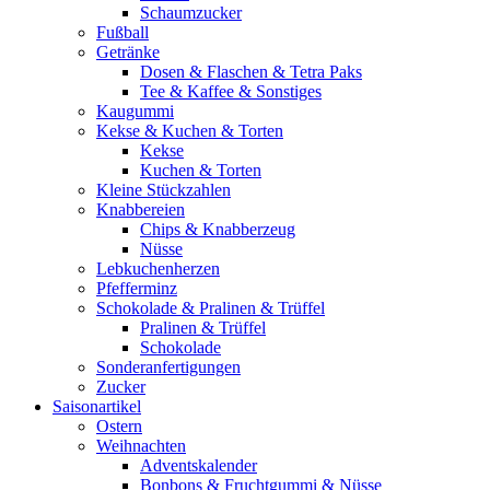
Schaumzucker
Fußball
Getränke
Dosen & Flaschen & Tetra Paks
Tee & Kaffee & Sonstiges
Kaugummi
Kekse & Kuchen & Torten
Kekse
Kuchen & Torten
Kleine Stückzahlen
Knabbereien
Chips & Knabberzeug
Nüsse
Lebkuchenherzen
Pfefferminz
Schokolade & Pralinen & Trüffel
Pralinen & Trüffel
Schokolade
Sonderanfertigungen
Zucker
Saisonartikel
Ostern
Weihnachten
Adventskalender
Bonbons & Fruchtgummi & Nüsse