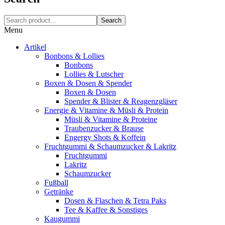
Search
Menu
Artikel
Bonbons & Lollies
Bonbons
Lollies & Lutscher
Boxen & Dosen & Spender
Boxen & Dosen
Spender & Blister & Reagenzgläser
Energie & Vitamine & Müsli & Protein
Müsli & Vitamine & Proteine
Traubenzucker & Brause
Engergy Shots & Koffein
Fruchtgummi & Schaumzucker & Lakritz
Fruchtgummi
Lakritz
Schaumzucker
Fußball
Getränke
Dosen & Flaschen & Tetra Paks
Tee & Kaffee & Sonstiges
Kaugummi