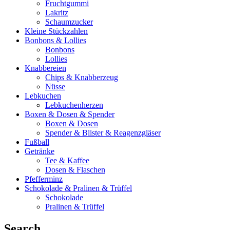
Fruchtgummi
Lakritz
Schaumzucker
Kleine Stückzahlen
Bonbons & Lollies
Bonbons
Lollies
Knabbereien
Chips & Knabberzeug
Nüsse
Lebkuchen
Lebkuchenherzen
Boxen & Dosen & Spender
Boxen & Dosen
Spender & Blister & Reagenzgläser
Fußball
Getränke
Tee & Kaffee
Dosen & Flaschen
Pfefferminz
Schokolade & Pralinen & Trüffel
Schokolade
Pralinen & Trüffel
Search