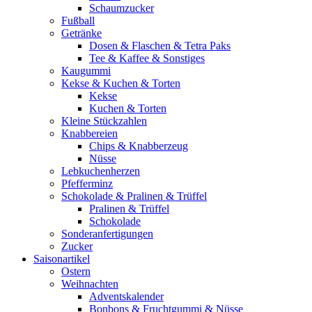
Schaumzucker
Fußball
Getränke
Dosen & Flaschen & Tetra Paks
Tee & Kaffee & Sonstiges
Kaugummi
Kekse & Kuchen & Torten
Kekse
Kuchen & Torten
Kleine Stückzahlen
Knabbereien
Chips & Knabberzeug
Nüsse
Lebkuchenherzen
Pfefferminz
Schokolade & Pralinen & Trüffel
Pralinen & Trüffel
Schokolade
Sonderanfertigungen
Zucker
Saisonartikel
Ostern
Weihnachten
Adventskalender
Bonbons & Fruchtgummi & Nüsse