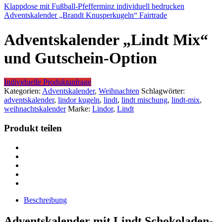
Klappdose mit Fußball-Pfefferminz individuell bedrucken
Adventskalender „Brandt Knusperkugeln“ Fairtrade
Adventskalender „Lindt Mix“
und Gutschein-Option
Individuelle Produktanfrage
Kategorien:
Adventskalender
,
Weihnachten
Schlagwörter:
adventskalender
,
lindor kugeln
,
lindt
,
lindt mischung
,
lindt-mix
,
weihnachtskalender
Marke:
Lindor
,
Lindt
Produkt teilen
Beschreibung
Adventskalender mit Lindt Schokoladen-