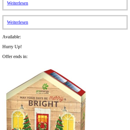
Weiterlesen
Weiterlesen
Available:
Hurry Up!
Offer ends in: