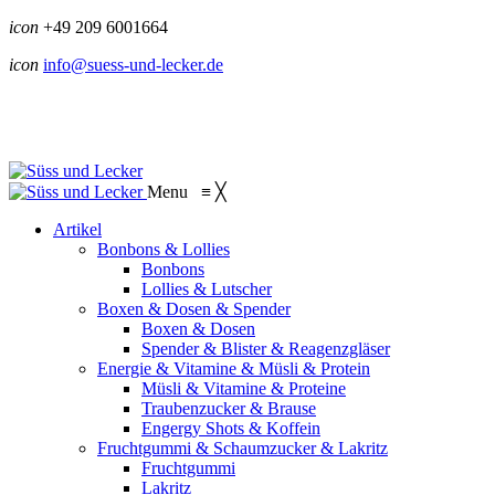
icon
+49 209 6001664
icon
info@suess-und-lecker.de
Menu
≡
╳
Artikel
Bonbons & Lollies
Bonbons
Lollies & Lutscher
Boxen & Dosen & Spender
Boxen & Dosen
Spender & Blister & Reagenzgläser
Energie & Vitamine & Müsli & Protein
Müsli & Vitamine & Proteine
Traubenzucker & Brause
Engergy Shots & Koffein
Fruchtgummi & Schaumzucker & Lakritz
Fruchtgummi
Lakritz