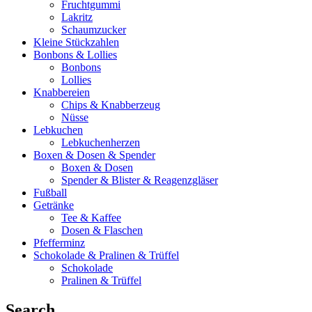
Fruchtgummi
Lakritz
Schaumzucker
Kleine Stückzahlen
Bonbons & Lollies
Bonbons
Lollies
Knabbereien
Chips & Knabberzeug
Nüsse
Lebkuchen
Lebkuchenherzen
Boxen & Dosen & Spender
Boxen & Dosen
Spender & Blister & Reagenzgläser
Fußball
Getränke
Tee & Kaffee
Dosen & Flaschen
Pfefferminz
Schokolade & Pralinen & Trüffel
Schokolade
Pralinen & Trüffel
Search