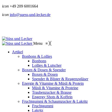
icon
+49 209 6001664
icon
info@suess-und-lecker.de
Menu
≡
╳
Artikel
Bonbons & Lollies
Bonbons
Lollies & Lutscher
Boxen & Dosen & Spender
Boxen & Dosen
Spender & Blister & Reagenzgläser
Energie & Vitamine & Müsli & Protein
Müsli & Vitamine & Proteine
Traubenzucker & Brause
Engergy Shots & Koffein
Fruchtgummi & Schaumzucker & Lakritz
Fruchtgummi
Lakritz