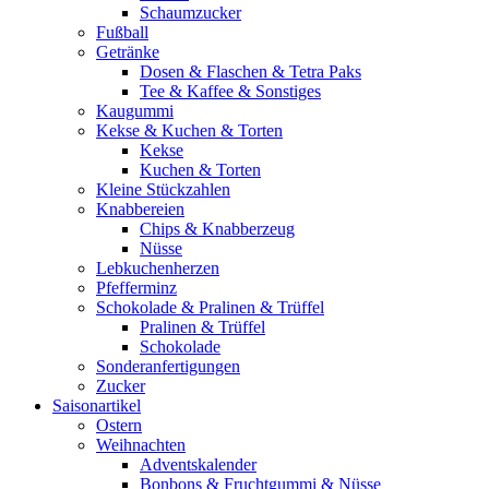
Schaumzucker
Fußball
Getränke
Dosen & Flaschen & Tetra Paks
Tee & Kaffee & Sonstiges
Kaugummi
Kekse & Kuchen & Torten
Kekse
Kuchen & Torten
Kleine Stückzahlen
Knabbereien
Chips & Knabberzeug
Nüsse
Lebkuchenherzen
Pfefferminz
Schokolade & Pralinen & Trüffel
Pralinen & Trüffel
Schokolade
Sonderanfertigungen
Zucker
Saisonartikel
Ostern
Weihnachten
Adventskalender
Bonbons & Fruchtgummi & Nüsse