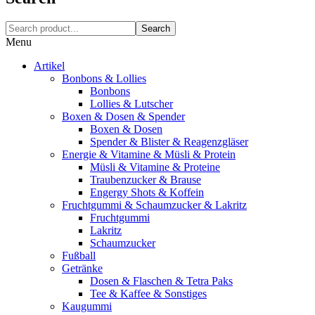
Search
Menu
Artikel
Bonbons & Lollies
Bonbons
Lollies & Lutscher
Boxen & Dosen & Spender
Boxen & Dosen
Spender & Blister & Reagenzgläser
Energie & Vitamine & Müsli & Protein
Müsli & Vitamine & Proteine
Traubenzucker & Brause
Engergy Shots & Koffein
Fruchtgummi & Schaumzucker & Lakritz
Fruchtgummi
Lakritz
Schaumzucker
Fußball
Getränke
Dosen & Flaschen & Tetra Paks
Tee & Kaffee & Sonstiges
Kaugummi