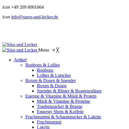
icon
+49 209 6001664
icon
info@suess-und-lecker.de
Menu
≡
╳
Artikel
Bonbons & Lollies
Bonbons
Lollies & Lutscher
Boxen & Dosen & Spender
Boxen & Dosen
Spender & Blister & Reagenzgläser
Energie & Vitamine & Müsli & Protein
Müsli & Vitamine & Proteine
Traubenzucker & Brause
Engergy Shots & Koffein
Fruchtgummi & Schaumzucker & Lakritz
Fruchtgummi
Lakritz