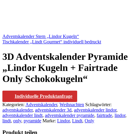
Adventskalender Stern „Lindor Kugeln“
Tischkalender „Lindt Gourmet“ individuell bedruckt
3D Adventskalender Pyramide
„Lindor Kugeln + Fairtrade
Only Schokokugeln“
Individuelle Produktanfrage
Kategorien:
Adventskalender
,
Weihnachten
Schlagwörter:
adventskalender
,
adventskalender 3d
,
adventskalender lindor
,
adventskalender lindt
,
adventskalender pyramide
,
fairtrade
,
lindor
,
lindt
,
only
,
pyramide
Marke:
Lindor
,
Lindt
,
Only
Produkt teilen