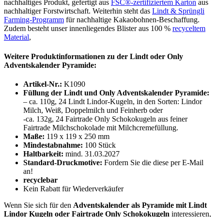
nachhaltiges Produkt, gefertigt aus
FSC®-zertifiziertem Karton
aus
nachhaltiger Forstwirtschaft. Weiterhin steht das
Lindt & Sprüngli
Farming-Programm
für nachhaltige Kakaobohnen-Beschaffung.
Zudem besteht unser innenliegendes Blister aus 100 %
recyceltem
Material
,
Weitere Produktinformationen zu der Lindt oder Only
Adventskalender Pyramide:
Artikel-Nr.:
K1090
Füllung der Lindt und Only Adventskalender Pyramide:
– ca. 110g, 24 Lindt Lindor-Kugeln, in den Sorten: Lindor
Milch, Weiß, Doppelmilch und Feinherb oder
-ca. 132g, 24 Fairtrade Only Schokokugeln aus feiner
Fairtrade Milchschokolade mit Milchcremefüllung.
Maße:
119 x 119 x 250 mm
Mindestabnahme:
100 Stück
Haltbarkeit:
mind. 31.03.2027
Standard-Druckmotive:
Fordern Sie die diese per E-Mail
an!
recyclebar
Kein Rabatt für Wiederverkäufer
Wenn Sie sich für den
Adventskalender als Pyramide
mit Lindt
Lindor Kugeln oder Fairtrade Only Schokokugeln
interessieren,