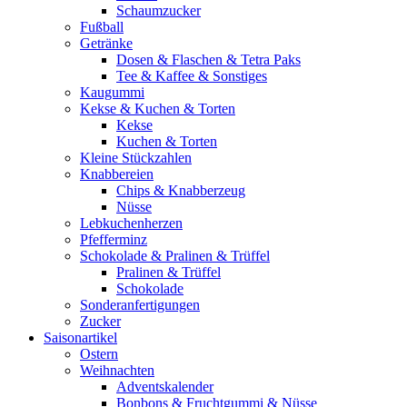
Schaumzucker
Fußball
Getränke
Dosen & Flaschen & Tetra Paks
Tee & Kaffee & Sonstiges
Kaugummi
Kekse & Kuchen & Torten
Kekse
Kuchen & Torten
Kleine Stückzahlen
Knabbereien
Chips & Knabberzeug
Nüsse
Lebkuchenherzen
Pfefferminz
Schokolade & Pralinen & Trüffel
Pralinen & Trüffel
Schokolade
Sonderanfertigungen
Zucker
Saisonartikel
Ostern
Weihnachten
Adventskalender
Bonbons & Fruchtgummi & Nüsse