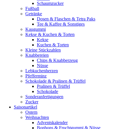
Schaumzucker
Fußball
Getränke
Dosen & Flaschen & Tetra Paks
Tee & Kaffee & Sonstiges
Kaugummi
Kekse & Kuchen & Torten
Kekse
Kuchen & Torten
Kleine Stückzahlen
Knabbereien
Chips & Knabberzeug
Nüsse
Lebkuchenherzen
Pfefferminz
Schokolade & Pralinen & Trüffel
Pralinen & Trüffel
Schokolade
Sonderanfertigungen
Zucker
Saisonartikel
Ostern
Weihnachten
Adventskalender
Bonbons & Fruchtgummi & Nüsse