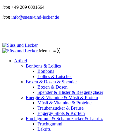
icon
+49 209 6001664
icon
info@suess-und-lecker.de
Menu
≡
╳
Artikel
Bonbons & Lollies
Bonbons
Lollies & Lutscher
Boxen & Dosen & Spender
Boxen & Dosen
Spender & Blister & Reagenzgläser
Energie & Vitamine & Müsli & Protein
Müsli & Vitamine & Proteine
Traubenzucker & Brause
Engergy Shots & Koffein
Fruchtgummi & Schaumzucker & Lakritz
Fruchtgummi
Lakritz