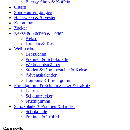
Energy Shots & Koffein
Ostern
Sonderanfertigungen
Halloween & Silvester
Kaugummi
Zucker
Kekse & Kuchen & Torten
Kekse
Kuchen & Torten
Weihnachten
Lebkuchen
Pralinen & Schokolade
Weihnachtsmänner
Stollen & Dominosteine & Kekse
Adventskalender
Bonbons & Fruchtgummi
Fruchtgummi & Schaumzucker & Lakritz
Lakritz
Schaumzucker
Fruchtgummi
Schokolade & Pralinen & Trüffel
Schokolade
Pralinen & Trüffel
Search