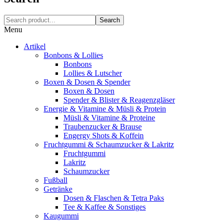
Search
Menu
Artikel
Bonbons & Lollies
Bonbons
Lollies & Lutscher
Boxen & Dosen & Spender
Boxen & Dosen
Spender & Blister & Reagenzgläser
Energie & Vitamine & Müsli & Protein
Müsli & Vitamine & Proteine
Traubenzucker & Brause
Engergy Shots & Koffein
Fruchtgummi & Schaumzucker & Lakritz
Fruchtgummi
Lakritz
Schaumzucker
Fußball
Getränke
Dosen & Flaschen & Tetra Paks
Tee & Kaffee & Sonstiges
Kaugummi