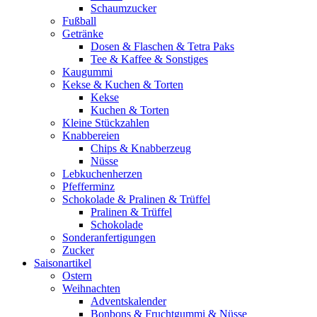
Schaumzucker
Fußball
Getränke
Dosen & Flaschen & Tetra Paks
Tee & Kaffee & Sonstiges
Kaugummi
Kekse & Kuchen & Torten
Kekse
Kuchen & Torten
Kleine Stückzahlen
Knabbereien
Chips & Knabberzeug
Nüsse
Lebkuchenherzen
Pfefferminz
Schokolade & Pralinen & Trüffel
Pralinen & Trüffel
Schokolade
Sonderanfertigungen
Zucker
Saisonartikel
Ostern
Weihnachten
Adventskalender
Bonbons & Fruchtgummi & Nüsse