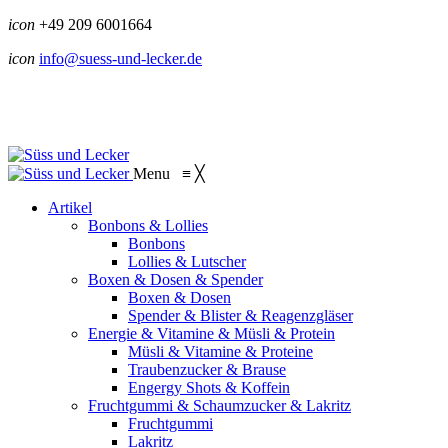
icon
+49 209 6001664
icon
info@suess-und-lecker.de
Menu
≡
╳
Artikel
Bonbons & Lollies
Bonbons
Lollies & Lutscher
Boxen & Dosen & Spender
Boxen & Dosen
Spender & Blister & Reagenzgläser
Energie & Vitamine & Müsli & Protein
Müsli & Vitamine & Proteine
Traubenzucker & Brause
Engergy Shots & Koffein
Fruchtgummi & Schaumzucker & Lakritz
Fruchtgummi
Lakritz