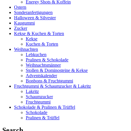
Energy Shots & Koffein
Ostern
Sonderanfertigungen
Halloween & Silvester
Kaugummi
Zucker
Kekse & Kuchen & Torten
Kekse
Kuchen & Torten
Weihnachten
Lebkuchen
Pralinen & Schokolade
Weihnachtsmänner
Stollen & Dominosteine & Kekse
Adventskalender
Bonbons & Fruchtgummi
Fruchtgummi & Schaumzucker & Lakritz
Lakritz
Schaumzucker
Fruchtgummi
Schokolade & Pralinen & Trüffel
Schokolade
Pralinen & Trüffel
Search