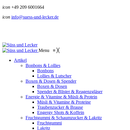
icon
+49 209 6001664
icon
info@suess-und-lecker.de
Menu
≡
╳
Artikel
Bonbons & Lollies
Bonbons
Lollies & Lutscher
Boxen & Dosen & Spender
Boxen & Dosen
Spender & Blister & Reagenzgläser
Energie & Vitamine & Müsli & Protein
Müsli & Vitamine & Proteine
Traubenzucker & Brause
Engergy Shots & Koffein
Fruchtgummi & Schaumzucker & Lakritz
Fruchtgummi
Lakritz