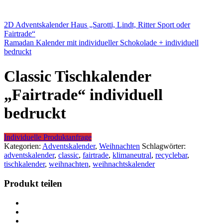
2D Adventskalender Haus „Sarotti, Lindt, Ritter Sport oder
Fairtrade“
Ramadan Kalender mit individueller Schokolade + individuell
bedruckt
Classic Tischkalender
„Fairtrade“ individuell
bedruckt
Individuelle Produktanfrage
Kategorien:
Adventskalender
,
Weihnachten
Schlagwörter:
adventskalender
,
classic
,
fairtrade
,
klimaneutral
,
recyclebar
,
tischkalender
,
weihnachten
,
weihnachtskalender
Produkt teilen