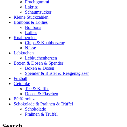
Fruchtgummi
Lakritz
Schaumzucker
Kleine Stückzahlen
Bonbons & Lollies
Bonbons
Lollies
Knabbereien
Chips & Knabberzeug
Nüsse
Lebkuchen
Lebkuchenherzen
Boxen & Dosen & Spender
Boxen & Dosen
Spender & Blister & Reagenzgläser
Fußball
Getränke
Tee & Kaffee
Dosen & Flaschen
Pfefferminz
Schokolade & Pralinen & Trüffel
Schokolade
Pralinen & Trüffel
Search