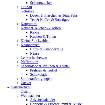
Schaumzucker
Fußball
Getränke
Dosen & Flaschen & Tetra Paks
Tee & Kaffee & Sonstiges
Kaugummi
Kekse & Kuchen & Torten
Kekse
Kuchen & Torten
Kleine Stückzahlen
Knabbereien
Chips & Knabberzeug
Nüsse
Lebkuchenherzen
Pfefferminz
Schokolade & Pralinen & Trüffel
Pralinen & Trüffel
Schokolade
Sonderanfertigungen
Zucker
Saisonartikel
Ostern
Weihnachten
Adventskalender
Bonbons & Fruchtgummi & Nüsse